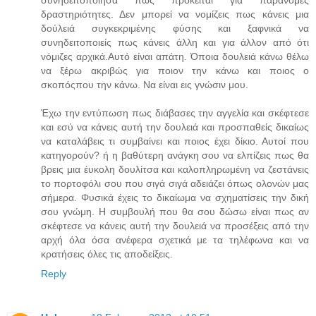
δραστηριότητες. Δεν μπορεί να νομίζεις πως κάνεις μια
δούλειά συγκεκριμένης φύσης και ξαφνικά να
συνηδειτοποιείς πως κάνεις άλλη και για άλλον από ότι
νόμιζες αρχικά.Αυτό είναι απάτη. Όποια δουλειά κάνω θέλω
να ξέρω ακριβώς για ποιον την κάνω και ποιος ο
σκοπόςπου την κάνω. Να είναι εις γνώσιν μου.
Έχω την εντύπωση πως διάβασες την αγγελία και σκέφτεσε
και εσύ να κάνεις αυτή την δουλειά και προσπαθείς δικαίως
να καταλάβεις τι συμβαίνει και ποιος έχει δίκιο. Αυτοί που
κατηγορούν? ή η βαθύτερη ανάγκη σου να ελπίζεις πως θα
βρεις μια έυκολη δουλίτσα και καλοπληρωμένη να ζεστάνεις
το πορτοφόλι σου που σιγά σιγά αδειάζει όπως ολονών μας
σήμερα. Φυσικά έχεις το δικαίωμα να σχηματίσεις την δική
σου γνώμη. Η συμβουλή που θα σου δώσω είναι πως αν
σκέφτεσε να κάνεις αυτή την δουλειά να προσέξεις από την
αρχή όλα όσα ανέφερα σχετικά με τα τηλέφωνα και να
κρατήσεις όλες τις αποδείξεις.
Reply