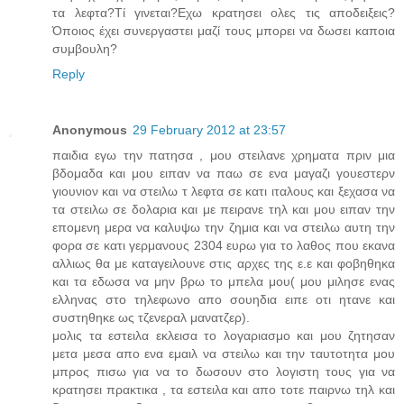
τα λεφτα?Τί γινεται?Εχω κρατησει ολες τις αποδειξεις?
Όποιος έχει συνεργαστει μαζί τους μπορει να δωσει καποια
συμβουλη?
Reply
Anonymous
29 February 2012 at 23:57
παιδια εγω την πατησα , μου στειλανε χρηματα πριν μια
βδομαδα και μου ειπαν να παω σε ενα μαγαζι γουεστερν
γιουνιον και να στειλω τ λεφτα σε κατι ιταλους και ξεχασα να
τα στειλω σε δολαρια και με πειρανε τηλ και μου ειπαν την
επομενη μερα να καλυψω την ζημια και να στειλω αυτη την
φορα σε κατι γερμανους 2304 ευρω για το λαθος που εκανα
αλλιως θα με καταγειλουνε στις αρχες της ε.ε και φοβηθηκα
και τα εδωσα να μην βρω το μπελα μου( μου μιλησε ενας
ελληνας στο τηλεφωνο απο σουηδια ειπε οτι ητανε και
συστηθηκε ως τζενεραλ μανατζερ).
μολις τα εστειλα εκλεισα το λογαριασμο και μου ζητησαν
μετα μεσα απο ενα εμαιλ να στειλω και την ταυτοτητα μου
μπρος πισω για να το δωσουν στο λογιστη τους για να
κρατησει πρακτικα , τα εστειλα και απο τοτε παιρνω τηλ και