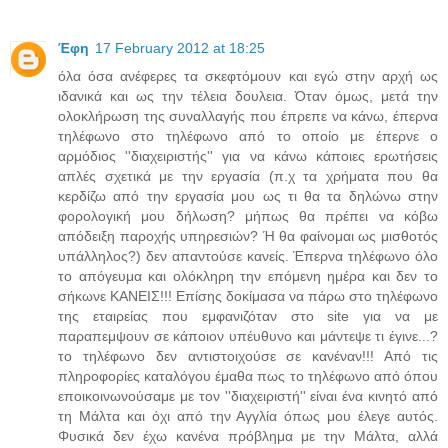
Έφη
17 February 2012 at 18:25
όλα όσα ανέφερες τα σκεφτόμουν και εγώ στην αρχή ως
ιδανικά και ως την τέλεια δουλεια. Όταν όμως, μετά την
ολοκλήρωση της συναλλαγής που έπρεπε να κάνω, έπερνα
τηλέφωνο στο τηλέφωνο από το οποίο με έπερνε ο
αρμόδιος ''διαχειριστής'' για να κάνω κάποιες ερωτήσεις
απλές σχετικά με την εργασία (π.χ τα χρήματα που θα
κερδίζω από την εργασία μου ως τι θα τα δηλώνω στην
φορολογική μου δήλωση? μήπως θα πρέπει να κόβω
απόδειξη παροχής υπηρεσιών? Ή θα φαίνομαι ως μισθοτός
υπάλληλος?) δεν απαντούσε κανείς. Έπερνα τηλέφωνο όλο
το απόγευμα και ολόκληρη την επόμενη ημέρα και δεν το
σήκωνε ΚΑΝΕΙΣ!!! Επίσης δοκίμασα να πάρω στο τηλέφωνο
της εταιρείας που εμφανιζόταν στο site για να με
παραπεμψουν σε κάποιον υπέυθυνο και μάντεψε τι έγινε...?
το τηλέφωνο δεν αντιστοιχούσε σε κανέναν!!! Από τις
πληροφορίες καταλόγου έμαθα πως το τηλέφωνο από όπου
εποικοινωνούσαμε με τον ''διαχειριστή'' είναι ένα κινητό από
τη Μάλτα και όχι από την Αγγλία όπως μου έλεγε αυτός.
Φυσικά δεν έχω κανένα πρόβλημα με την Μάλτα, αλλά