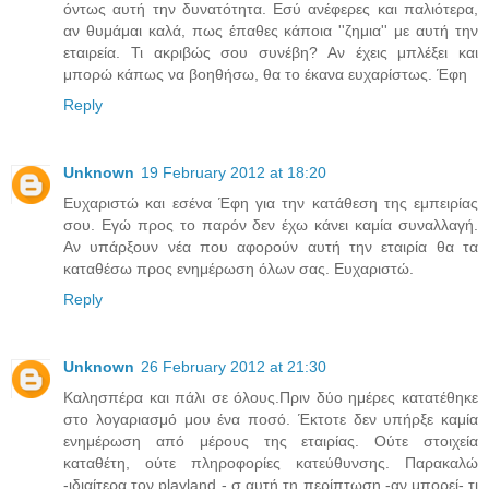
όντως αυτή την δυνατότητα. Εσύ ανέφερες και παλιότερα,
αν θυμάμαι καλά, πως έπαθες κάποια ''ζημια'' με αυτή την
εταιρεία. Τι ακριβώς σου συνέβη? Αν έχεις μπλέξει και
μπορώ κάπως να βοηθήσω, θα το έκανα ευχαρίστως. Έφη
Reply
Unknown
19 February 2012 at 18:20
Ευχαριστώ και εσένα Έφη για την κατάθεση της εμπειρίας
σου. Εγώ προς το παρόν δεν έχω κάνει καμία συναλλαγή.
Αν υπάρξουν νέα που αφορούν αυτή την εταιρία θα τα
καταθέσω προς ενημέρωση όλων σας. Ευχαριστώ.
Reply
Unknown
26 February 2012 at 21:30
Καλησπέρα και πάλι σε όλους.Πριν δύο ημέρες κατατέθηκε
στο λογαριασμό μου ένα ποσό. Έκτοτε δεν υπήρξε καμία
ενημέρωση από μέρους της εταιρίας. Ούτε στοιχεία
καταθέτη, ούτε πληροφορίες κατεύθυνσης. Παρακαλώ
-ιδιαίτερα τον playland - σ αυτή τη περίπτωση,-αν μπορεί- τι