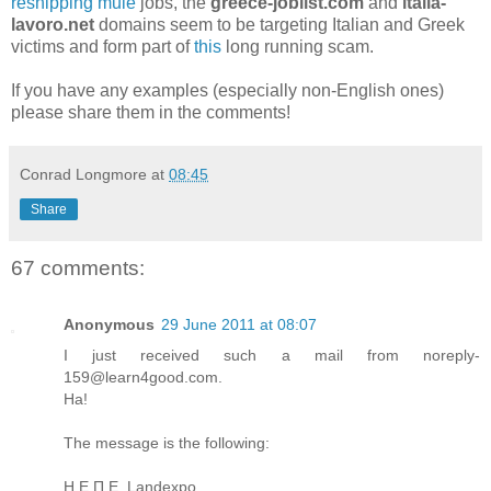
reshipping mule
jobs, the
greece-joblist.com
and
italia-
lavoro.net
domains seem to be targeting Italian and Greek
victims and form part of
this
long running scam.
If you have any examples (especially non-English ones)
please share them in the comments!
Conrad Longmore
at
08:45
Share
67 comments:
Anonymous
29 June 2011 at 08:07
I just received such a mail from noreply-
159@learn4good.com.
Ha!
The message is the following:
Η Ε.Π.Ε. Landexpo