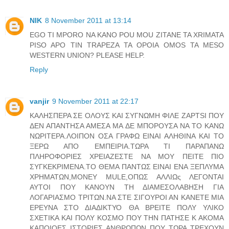
NIK
8 November 2011 at 13:14
EGO TI MPORO NA KANO POU MOU ZITANE TA XRIMATA
PISO APO TIN TRAPEZA TA OPOIA OMOS TA MESO
WESTERN UNION? PLEASE HELP.
Reply
vanjir
9 November 2011 at 22:17
ΚΑΛΗΣΠΕΡΑ ΣΕ ΟΛΟΥΣ ΚΑΙ ΣΥΓΝΩΜΗ ΦΙΛΕ ΖΑPTSI ΠΟΥ
ΔΕΝ ΑΠΑΝΤΗΣΑ ΑΜΕΣΑ ΜΑ ΔΕ ΜΠΟΡΟΥΣΑ ΝΑ ΤΟ ΚΑΝΩ
ΝΩΡΙΤΕΡΑ.ΛΟΙΠΟΝ ΟΣΑ ΓΡΑΦΩ ΕΙΝΑΙ ΑΛΗΘΙΝΑ ΚΑΙ ΤΟ
ΞΕΡΩ ΑΠΟ ΕΜΠΕΙΡΙΑ.ΤΩΡΑ ΤΙ ΠΑΡΑΠΑΝΩ
ΠΛΗΡΟΦΟΡΙΕΣ ΧΡΕΙΑΖΕΣΤΕ ΝΑ ΜΟΥ ΠΕΙΤΕ ΠΙΟ
ΣΥΓΚΕΚΡΙΜΕΝΑ.ΤΟ ΘΕΜΑ ΠΑΝΤΩΣ ΕΙΝΑΙ ΕΝΑ ΞΕΠΛΥΜΑ
ΧΡΗΜΑΤΩΝ,MONEY MULE,ΟΠΩΣ ΑΛΛΙΩς ΛΕΓΟΝΤΑΙ
ΑΥΤΟΙ ΠΟΥ ΚΑΝΟΥΝ ΤΗ ΔΙΑΜΕΣΟΛΑΒΗΣΗ ΓΙΑ
ΛΟΓΑΡΙΑΣΜΟ ΤΡΙΤΩΝ.ΝΑ ΣΤΕ ΣΙΓΟΥΡΟΙ ΑΝ ΚΑΝΕΤΕ ΜΙΑ
ΕΡΕΥΝΑ ΣΤΟ ΔΙΑΔΙΚΤΥΟ ΘΑ ΒΡΕΙΤΕ ΠΟΛΥ ΥΛΙΚΟ
ΣΧΕΤΙΚΑ ΚΑΙ ΠΟΛΥ ΚΟΣΜΟ ΠΟΥ ΤΗΝ ΠΑΤΗΣΕ Κ ΑΚΟΜΑ
ΚΑΠΟΙΟΕΣ ΙΣΤΟΡΙΕΣ ΑΝΘΡΩΠΩΝ ΠΟΥ ΤΩΡΑ ΤΡΕΧΟΥΝ