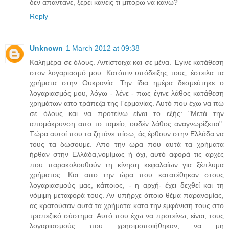
δεν απαντανε, ξερει κανεις τι μπορω να κανω?
Reply
Unknown
1 March 2012 at 09:38
Καλημέρα σε όλους. Αντίστοιχα και σε μένα. Έγινε κατάθεση
στον λογαριασμό μου. Κατόπιν υπόδειξης τους, έστειλα τα
χρήματα στην Ουκρανία. Την ίδια ημέρα δεσμεύτηκε ο
λογαριασμός μου, λόγω - λένε - πως έγινε λάθος κατάθεση
χρημάτων απο τράπεζα της Γερμανίας. Αυτό που έχω να πώ
σε όλους και να προτείνω είναι το εξής: "Μετά την
απομάκρυνση απο το ταμείο, ουδέν λάθος αναγνωρίζεται".
Τώρα αυτοί που τα ζητάνε πίσω, άς έρθουν στην Ελλάδα να
τους τα δώσουμε. Απο την ώρα που αυτά τα χρήματα
ήρθαν στην Ελλάδα,νομίμως ή όχι, αυτό αφορά τις αρχές
που παρακολουθούν τη κίνηση κεφαλαίων για ξέπλυμα
χρήματος. Και απο την ώρα που κατατέθηκαν στους
λογαριασμούς μας, κάποιος, - η αρχή- έχει δεχθεί και τη
νόμιμη μεταφορά τους. Αν υπήρχε όποιο θέμα παρανομίας,
ας κρατούσαν αυτά τα χρήματα κατα την εμφάνιση τους στο
τραπεζικό σύστημα. Αυτό που έχω να προτείνω, είναι, τους
λογαριασμούς που χρησιμοποιήθηκαν, να μη