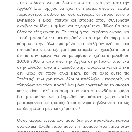
ποιος ο λόγος να μου λέει ψέματα ότι με πέρνει από την
Αγγλία? Έτσι άρχισα να έχω τις πρώτες υποψίες, έψαξα
περισσότερο, διάβασα και όσα ανέφεραν οι υπόλοιποι στο
Dynamoo' s Blog, πέτυχα και ιστορίες όπου συνέβησαν
ακριβώς τα ίδια με εμένα, και σιγουρεύτηκα. Τέλος θα σου
θέσω το εξής ερώτημα. Την στιγμή που τεράστια οικονομικά
ποσά μπορούν να μεταφερθούν από την μία άκρη του
κόσμου στην άλλη με μόνο μια απλή εντολή σε μια
οποιαδήποτε τράπεζα γαιτί μια εταιρεία να χρεάζεται τόσα
άτομα σαν εμένα για να μεταφέρουν χρήματα μεγέθους
1000$-7000 $ από από την Αγγλία στην Ιταλία, από εκεί
στην Ελλάδα, από την Ελλάδα στην Ουκρανία και από εκεί
δεν ξέρω σε πόσα άλλα μέρη, και σε όλες αυτές τις
''στάσεις'' των χρημάτων όλοι οι υπάλληλοι μεταφορείς να
πληρώνονται τόσα ποσά? Και μόνο λογιστικά να το σκεφτει
κανείς είναι πολύ πιο ασύμφορο από οποιονδήποτε φόρο
θα μπορούσε να πληρωθεί σε κάποια χώρα απλά
μεταφέροντας τα τραπεζικά και φανερά δηλώνοντας τα ως
έσοδα ή έξοδα μιας επειχήρησης!!
Όσον αφορά εμένα, όλο αυτό δεν μου προκάλεσε κάποια
ουσιαστική βλάβη παρά μόνο την τρομάρα που πήρα όταν
συνηδειτοποιησα πως πρόκειται για παράνομες