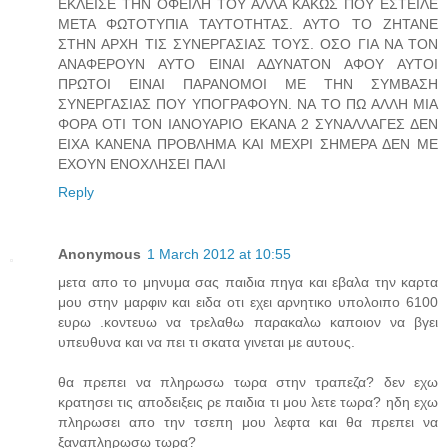
ΕΚΛΕΙΣΕ ΤΗΝ ΟΦΕΙΛΗ ΤΟΥ ΑΛΛΑ ΚΑΚΩΣ ΠΟΥ ΕΣΤΕΙΛΕ
ΜΕΤΑ ΦΩΤΟΤΥΠΙΑ ΤΑΥΤΟΤΗΤΑΣ. ΑΥΤΟ ΤΟ ΖΗΤΑΝΕ
ΣΤΗΝ ΑΡΧΗ ΤΙΣ ΣΥΝΕΡΓΑΣΙΑΣ ΤΟΥΣ. ΟΣΟ ΓΙΑ ΝΑ ΤΟΝ
ΑΝΑΦΕΡΟΥΝ ΑΥΤΟ ΕΙΝΑΙ ΑΔΥΝΑΤΟΝ ΑΦΟΥ ΑΥΤΟΙ
ΠΡΩΤΟΙ ΕΙΝΑΙ ΠΑΡΑΝΟΜΟΙ ΜΕ ΤΗΝ ΣΥΜΒΑΣΗ
ΣΥΝΕΡΓΑΣΙΑΣ ΠΟΥ ΥΠΟΓΡΑΦΟΥΝ. ΝΑ ΤΟ ΠΩ ΑΛΛΗ ΜΙΑ
ΦΟΡΑ ΟΤΙ ΤΟΝ ΙΑΝΟΥΑΡΙΟ ΕΚΑΝΑ 2 ΣΥΝΑΛΛΑΓΕΣ ΔΕΝ
ΕΙΧΑ ΚΑΝΕΝΑ ΠΡΟΒΛΗΜΑ ΚΑΙ ΜΕΧΡΙ ΣΗΜΕΡΑ ΔΕΝ ΜΕ
ΕΧΟΥΝ ΕΝΟΧΛΗΣΕΙ ΠΑΛΙ
Reply
Anonymous
1 March 2012 at 10:55
μετα απο το μηνυμα σας παιδια πηγα και εβαλα την καρτα
μου στην μαρφιν και ειδα οτι εχει αρνητικο υπολοιπο 6100
ευρω .κοντευω να τρελαθω παρακαλω καποιον να βγει
υπευθυνα και να πει τι σκατα γινεται με αυτους.
θα πρεπει να πληρωσω τωρα στην τραπεζα? δεν εχω
κρατησει τις αποδειξεις ρε παιδια τι μου λετε τωρα? ηδη εχω
πληρωσει απο την τσεπη μου λεφτα και θα πρεπει να
ξαναπληρωσω τωρα?