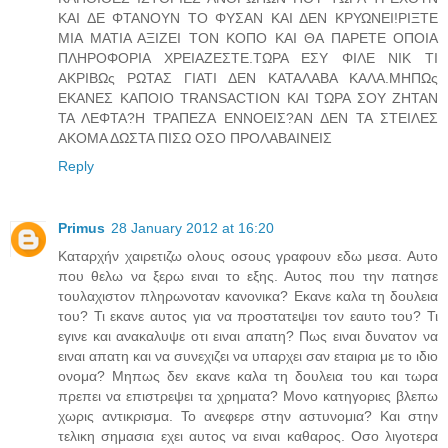
ΚΑΙ ΔΕ ΦΤΑΝΟΥΝ ΤΟ ΦΥΣΑΝ ΚΑΙ ΔΕΝ ΚΡΥΩΝΕΙ!ΡΙΞΤΕ
ΜΙΑ ΜΑΤΙΑ ΑΞΙΖΕΙ ΤΟΝ ΚΟΠΟ ΚΑΙ ΘΑ ΠΑΡΕΤΕ ΟΠΟΙΑ
ΠΛΗΡΟΦΟΡΙΑ ΧΡΕΙΑΖΕΣΤΕ.ΤΩΡΑ ΕΣΥ ΦΙΛΕ ΝΙΚ ΤΙ
ΑΚΡΙΒΩς ΡΩΤΑΣ ΓΙΑΤΙ ΔΕΝ ΚΑΤΑΛΑΒΑ ΚΑΛΑ.ΜΗΠΩς
ΕΚΑΝΕΣ ΚΑΠΟΙΟ TRANSACTION ΚΑΙ ΤΩΡΑ ΣΟΥ ΖΗΤΑΝ
ΤΑ ΛΕΦΤΑ?Η ΤΡΑΠΕΖΑ ΕΝΝΟΕΙΣ?ΑΝ ΔΕΝ ΤΑ ΣΤΕΙΛΕΣ
ΑΚΟΜΑ ΔΩΣΤΑ ΠΙΣΩ ΟΣΟ ΠΡΟΛΑΒΑΙΝΕΙΣ
Reply
Primus
28 January 2012 at 16:20
Καταρχήν χαιρετιζω ολους οσους γραφουν εδω μεσα. Αυτο
που θελω να ξερω ειναι το εξης. Αυτος που την πατησε
τουλαχιστον πληρωνοταν κανονικα? Εκανε καλα τη δουλεια
του? Τι εκανε αυτος για να προστατεψει τον εαυτο του? Τι
εγινε και ανακαλυψε οτι ειναι απατη? Πως ειναι δυνατον να
ειναι απατη και να συνεχιζει να υπαρχει σαν εταιρια με το ιδιο
ονομα? Μηπως δεν εκανε καλα τη δουλεια του και τωρα
πρεπει να επιστρεψει τα χρηματα? Μονο κατηγοριες βλεπω
χωρις αντικρισμα. Το ανεφερε στην αστυνομια? Και στην
τελικη σημασια εχει αυτος να ειναι καθαρος. Οσο λιγοτερα