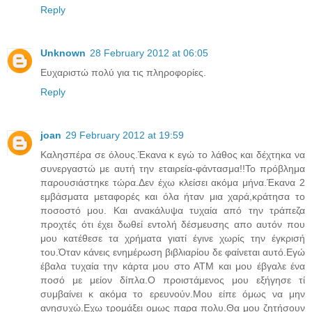
Reply
Unknown
28 February 2012 at 06:05
Ευχαριστώ πολύ για τις πληροφορίες.
Reply
joan
29 February 2012 at 19:59
Καλησπέρα σε όλους.Έκανα κ εγώ το λάθος και δέχτηκα να
συνεργαστώ με αυτή την εταιρεία-φάντασμα!!Το πρόβλημα
παρουσιάστηκε τώρα.Δεν έχω κλείσει ακόμα μήνα.Έκανα 2
εμβάσματα μεταφορές και όλα ήταν μια χαρά,κράτησα το
ποσοστό μου. Και ανακάλυψα τυχαία από την τράπεζα
προχτές ότι έχει δωθεί εντολή δέσμευσης απο αυτόν που
μου κατέθεσε τα χρήματα γιατί έγινε χωρίς την έγκρισή
του.Όταν κάνεις ενημέρωση βιβλιαρίου δε φαίνεται αυτό.Εγώ
έβαλα τυχαία την κάρτα μου στο ΑΤΜ και μου έβγαλε ένα
ποσό με μείον δίπλα.Ο προιστάμενος μου εξήγησε τί
συμβαίνει κ ακόμα το ερευνούν.Μου είπε όμως να μην
ανησυχώ.Εχω τρομάξει ομως παρα πολυ.Θα μου ζητήσουν