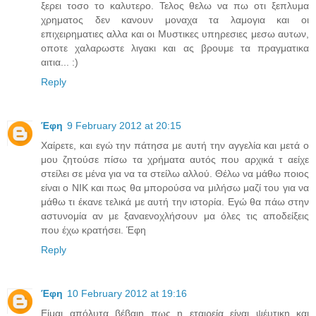
ξερει τοσο το καλυτερο. Τελος θελω να πω οτι ξεπλυμα
χρηματος δεν κανουν μοναχα τα λαμογια και οι
επιχειρηματιες αλλα και οι Μυστικες υπηρεσιες μεσω αυτων,
οποτε χαλαρωστε λιγακι και ας βρουμε τα πραγματικα
αιτια... :)
Reply
Έφη
9 February 2012 at 20:15
Χαίρετε, και εγώ την πάτησα με αυτή την αγγελία και μετά ο
μου ζητούσε πίσω τα χρήματα αυτός που αρχικά τ αείχε
στείλει σε μένα για να τα στείλω αλλού. Θέλω να μάθω ποιος
είναι ο NIK και πως θα μπορούσα να μιλήσω μαζί του για να
μάθω τι έκανε τελικά με αυτή την ιστορία. Εγώ θα πάω στην
αστυνομία αν με ξαναενοχλήσουν μα όλες τις αποδείξεις
που έχω κρατήσει. Έφη
Reply
Έφη
10 February 2012 at 19:16
Είμαι απόλυτα βέβαιη πως η εταιρεία είναι ψέυτικη και