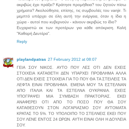
ακριβώς έχει πράξει? Κράτησε προμήθεια? του ζητούν πίσω
χρήματα? Ακολούθησα, επίσης, τις συμβουλές του vanjir. Τι
μεμπτό υπάρχει σε όλη αυτή την ενέργεια, όταν η ίδια η
χώρα - αυτοί που κυβερνούν - κάνουν ακριβώς το ίδιο?
Ευχαριστώ εκ των προτέρων για κάθε απόκριση. Καλή
"Καθαρή Δευτέρα".
Reply
playlandpatras
27 February 2012 at 08:07
ΓΕΙΑ ΣΟΥ ΝΙΚΟΣ. ΑΥΤΟ ΠΟΥ ΛΕΣ ΟΤΙ ΔΕΝ ΕΧΕΙΣ
ΣΤΟΙΧΕΙΑ ΚΑΤΑΘΕΤΗ ΔΕΝ ΥΠΑΡΧΕΙ ΠΡΟΒΛΗΜΑ ΑΛΛΑ
ΟΤΙ ΔΕΝ ΕΧΕΙΣ ΣΤΟΙΧΕΙΑ ΓΙΑ ΤΟ ΠΟΥ ΘΑ ΤΑ ΣΤΕΙΛΕΙΣ ΤΑ
ΛΕΦΤΑ ΕΙΝΑΙ ΠΡΟΒΛΗΜΑ. ΕΜΕΝΑ ΜΟΥ ΤΑ ΕΣΤΕΛΝΑΝ
ΑΠΟ ΙΤΑΛΙΑ ΚΑΙ ΤΑ ΕΣΤΕΛΝΑ ΟΥΚΡΑΝΙΑ. ΕΧΕΙΣ
ΥΠΟΓΡΑΨΕΙ ΜΙΑ ΣΥΜΒΑΣΗ ΠΡΑΚΤΟΡΙΑΣ. ΕΚΕΙ
ΑΝΑΦΕΡΕΙ ΟΤΙ ΑΠΟ ΤΟ ΠΟΣΟ ΠΟΥ ΘΑ ΣΟΥ
ΚΑΤΑΘΕΣΟΥΝ ΣΤΟΝ ΛΟΓΑΡΙΑΣΜΟ ΣΟΥ ΑΥΤΟΜΑΤΑ
ΚΡΑΤΑΣ ΤΟ 5%. ΤΟ ΥΠΟΛΟΙΠΟ ΤΟ ΣΤΕΛΝΕΙΣ ΕΚΕΙ ΠΟΥ
ΣΟΥ ΛΕΝΕ ΕΝΤΟΣ 24 ΩΡΩΝ. ΑΥΤΗ ΕΙΝΑΙ ΟΛΗ Η ΔΟΥΛΕΙΑ
ΣΟΥ.