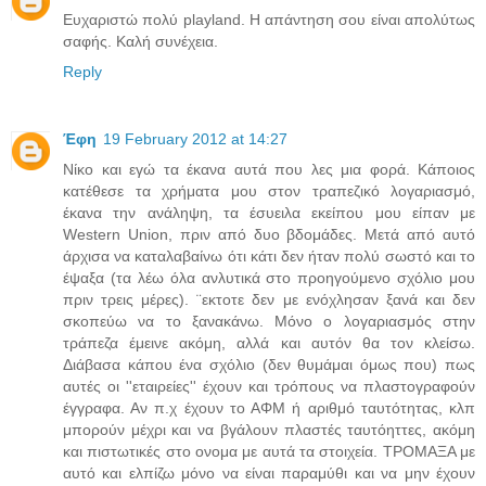
Ευχαριστώ πολύ playland. Η απάντηση σου είναι απολύτως
σαφής. Καλή συνέχεια.
Reply
Έφη
19 February 2012 at 14:27
Νίκο και εγώ τα έκανα αυτά που λες μια φορά. Κάποιος
κατέθεσε τα χρήματα μου στον τραπεζικό λογαριασμό,
έκανα την ανάληψη, τα έσυειλα εκείπου μου είπαν με
Western Union, πριν από δυο βδομάδες. Μετά από αυτό
άρχισα να καταλαβαίνω ότι κάτι δεν ήταν πολύ σωστό και το
έψαξα (τα λέω όλα ανλυτικά στο προηγούμενο σχόλιο μου
πριν τρεις μέρες). ¨εκτοτε δεν με ενόχλησαν ξανά και δεν
σκοπεύω να το ξανακάνω. Μόνο ο λογαριασμός στην
τράπεζα έμεινε ακόμη, αλλά και αυτόν θα τον κλείσω.
Διάβασα κάπου ένα σχόλιο (δεν θυμάμαι όμως που) πως
αυτές οι ''εταιρείες'' έχουν και τρόπους να πλαστογραφούν
έγγραφα. Αν π.χ έχουν το ΑΦΜ ή αριθμό ταυτότητας, κλπ
μπορούν μέχρι και να βγάλουν πλαστές ταυτόηττες, ακόμη
και πιστωτικές στο ονομα με αυτά τα στοιχεία. ΤΡΟΜΑΞΑ με
αυτό και ελπίζω μόνο να είναι παραμύθι και να μην έχουν