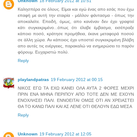
Unknown
18 February 2012 at 10:51
Καλησπέρα σε όλους. Είμαι και εγώ ένας απο εσάς που έχω
επαφή με αυτή την εταιρία - μάλλον φάντασμα - όπως την
αποκαλείτε. Επειδή, όμως, απο κανέναν δεν έχει γραφτεί
κάτι συγκεκριμένο...όπως ότι έλαβε έμβασμα, εισέπραξε
κάποιο ποσό, κράτησε προμήθεια, έκανε μεταφορά ποσού
σε άλλη χώρα. Αν κάποιος έχει υποστεί συγκεκριμένη βλάβη
απο αυτές τις ενέργειες, παρακαλώ να ενημερώσει το παρόν
φόρουμ. Ευχαριστώ πολύ.
Reply
playlandpatras
19 February 2012 at 00:15
ΝΙΚΟΣ ΕΓΩ ΤΑ ΕΧΩ ΚΑΝΕΙ ΟΛΑ ΑΥΤΑ 2 ΦΟΡΕΣ ΜΕΧΡΙ
ΠΡΙΝ ΕΝΑ ΜΗΝΑ ΠΕΡΙΠΟΥ ΑΠΟ ΤΟΤΕ ΔΕΝ ΜΕ ΕΧΟΥΝ
ΕΝΟΧΛΗΣΕΙ ΠΑΛΙ. ΕΝΝΟΕΙΤΑΙ ΟΜΩΣ ΟΤΙ ΑΝ ΧΡΕΙΑΣΤΕΙ
ΘΑ ΤΟ ΚΑΝΩ ΠΑΛΙ ΚΑΙ ΑΣ ΛΕΝΕ ΟΤΙ ΘΕΛΟΥΝ ΕΔΩ ΜΕΣΑ
Reply
Unknown
19 February 2012 at 12:05