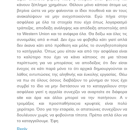
κάνουν ξέπλημα χρημάτων. Θέλουν μόνο κάποια άτομα ως
βιτρίνα ώστε να μην φαίνονται οι ίδιοι πουθενά και αν τους
ανακαλύψουν να μην ενοχοποιούνται. Εγώ πήγα στην
ασφάλεια με όλα τα στοιχεία που είχα όπως λογαριασμό
τράπεζας, αποδείξη ανάληψης και απόδειξη αποστολής από
τα Western Union και τα ανέφερα όλα. Θα δείξω και όλες τις
συνομιλίες από e-mail. Δεν έχω να φοβηθώ κάτι γιατί απλά
δεν έκανα κάτι από πρόθεση και μόλις το συνηδητοποίησα
το κατήγγειλα. Όπως μου είπαν και από την ασφάλεια είναι
το καλύτερο που έχει να κάνει κάποιος σε μια τέτοια
περίπτωση για να μπορέσεις να αποδείξεις ότι δεν είσαι
ένοχος σε κάτι παρά μόνο το ότι αρχικά δημιουργούνται οι
λάθος εντυπώσεις της αληθινής και έυκολης εργασίας. Θέω
να πω σε όλους όσους διαβάζουν το μύνημα αν τους έχει
συμβεί το ίδιο να μην διστάσουν να το καταγγείλουν στην
ασφάλεια γιατί η αγγελία συνεχίζει να αναρτείτε σε διάφορα
site και άρα και άλλοι μποροί να την πατήσουν. Α ν
τρομάξεις και προσπαθήσειςνα κρυφτείς είναι πολύ
χειρότερο. Όσο για την εταιρεία, οι απατεώνες συνεχίζουν να
δουλέυουν χωρίς να φοβούνται τίποτα. Πρέπει απλά όλοι να
το καταγγείλουμε. Έφη
Reply