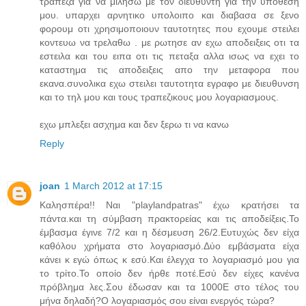
τραπεζα για να μιλησω με τον διευθυντη για την υποθεση
μου. υπαρχει αρνητικο υπολοιπο και διαβασα σε ξενο
φορουμ οτι χρησιμοποιουν ταυτοτητες που εχουμε στειλει
κοντευω να τρελαθω . με ρωτησε αν εχω αποδειξεις οτι τα
εστειλα και του ειπα οτι τις πεταξα αλλα ισως να εχει το
καταστημα τις αποδειξεις απο την μεταφορα που
εκανα.συνολικα εχω στειλει ταυτοτητα εγραφο με διευθυνση
και το τηλ μου και τους τραπεζικους μου λογαριασμους.
εχω μπλεξει ασχημα και δεν ξερω τι να κανω
Reply
joan
1 March 2012 at 17:15
Καλησπέρα!! Ναι "playlandpatras" έχω κρατήσει τα
πάντα.και τη σύμβαση πρακτορείας και τις αποδείξεις.Το
έμβασμα έγινε 7/2 και η δέσμευση 26/2.Ευτυχώς δεν είχα
καθόλου χρήματα στο λογαριασμό.Δύο εμβάσματα είχα
κάνει κ εγώ όπως κ εσύ.Και έλεγχα το λογαριασμό μου για
το τρίτο.Το οποίο δεν ήρθε ποτέ.Εσύ δεν είχες κανένα
πρόβλημα λες.Σου έδωσαν και τα 1000Ε στο τέλος του
μήνα δηλαδή?Ο λογαριασμός σου είναι ενεργός τώρα?