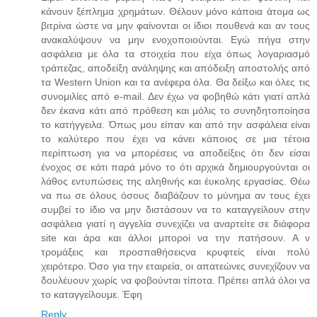
κάνουν ξέπλημα χρημάτων. Θέλουν μόνο κάποια άτομα ως
βιτρίνα ώστε να μην φαίνονται οι ίδιοι πουθενά και αν τους
ανακαλύψουν να μην ενοχοποιούνται. Εγώ πήγα στην
ασφάλεια με όλα τα στοιχεία που είχα όπως λογαριασμό
τράπεζας, αποδείξη ανάληψης και απόδειξη αποστολής από
τα Western Union και τα ανέφερα όλα. Θα δείξω και όλες τις
συνομιλίες από e-mail. Δεν έχω να φοβηθώ κάτι γιατί απλά
δεν έκανα κάτι από πρόθεση και μόλις το συνηδητοποίησα
το κατήγγειλα. Όπως μου είπαν και από την ασφάλεια είναι
το καλύτερο που έχει να κάνει κάποιος σε μια τέτοια
περίπτωση για να μπορέσεις να αποδείξεις ότι δεν είσαι
ένοχος σε κάτι παρά μόνο το ότι αρχικά δημιουργούνται οι
λάθος εντυπώσεις της αληθινής και έυκολης εργασίας. Θέω
να πω σε όλους όσους διαβάζουν το μύνημα αν τους έχει
συμβεί το ίδιο να μην διστάσουν να το καταγγείλουν στην
ασφάλεια γιατί η αγγελία συνεχίζει να αναρτείτε σε διάφορα
site και άρα και άλλοι μποροί να την πατήσουν. Α ν
τρομάξεις και προσπαθήσειςνα κρυφτείς είναι πολύ
χειρότερο. Όσο για την εταιρεία, οι απατεώνες συνεχίζουν να
δουλέυουν χωρίς να φοβούνται τίποτα. Πρέπει απλά όλοι να
το καταγγείλουμε. Έφη
Reply