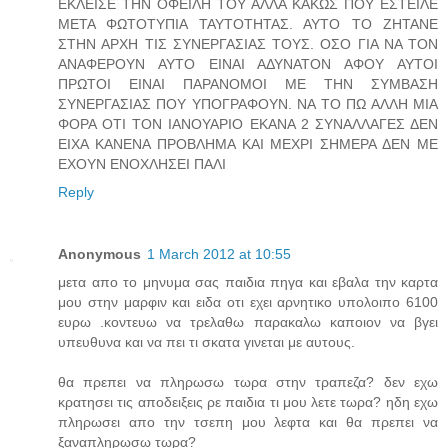
ΕΚΛΕΙΣΕ ΤΗΝ ΟΦΕΙΛΗ ΤΟΥ ΑΛΛΑ ΚΑΚΩΣ ΠΟΥ ΕΣΤΕΙΛΕ
ΜΕΤΑ ΦΩΤΟΤΥΠΙΑ ΤΑΥΤΟΤΗΤΑΣ. ΑΥΤΟ ΤΟ ΖΗΤΑΝΕ
ΣΤΗΝ ΑΡΧΗ ΤΙΣ ΣΥΝΕΡΓΑΣΙΑΣ ΤΟΥΣ. ΟΣΟ ΓΙΑ ΝΑ ΤΟΝ
ΑΝΑΦΕΡΟΥΝ ΑΥΤΟ ΕΙΝΑΙ ΑΔΥΝΑΤΟΝ ΑΦΟΥ ΑΥΤΟΙ
ΠΡΩΤΟΙ ΕΙΝΑΙ ΠΑΡΑΝΟΜΟΙ ΜΕ ΤΗΝ ΣΥΜΒΑΣΗ
ΣΥΝΕΡΓΑΣΙΑΣ ΠΟΥ ΥΠΟΓΡΑΦΟΥΝ. ΝΑ ΤΟ ΠΩ ΑΛΛΗ ΜΙΑ
ΦΟΡΑ ΟΤΙ ΤΟΝ ΙΑΝΟΥΑΡΙΟ ΕΚΑΝΑ 2 ΣΥΝΑΛΛΑΓΕΣ ΔΕΝ
ΕΙΧΑ ΚΑΝΕΝΑ ΠΡΟΒΛΗΜΑ ΚΑΙ ΜΕΧΡΙ ΣΗΜΕΡΑ ΔΕΝ ΜΕ
ΕΧΟΥΝ ΕΝΟΧΛΗΣΕΙ ΠΑΛΙ
Reply
Anonymous
1 March 2012 at 10:55
μετα απο το μηνυμα σας παιδια πηγα και εβαλα την καρτα
μου στην μαρφιν και ειδα οτι εχει αρνητικο υπολοιπο 6100
ευρω .κοντευω να τρελαθω παρακαλω καποιον να βγει
υπευθυνα και να πει τι σκατα γινεται με αυτους.
θα πρεπει να πληρωσω τωρα στην τραπεζα? δεν εχω
κρατησει τις αποδειξεις ρε παιδια τι μου λετε τωρα? ηδη εχω
πληρωσει απο την τσεπη μου λεφτα και θα πρεπει να
ξαναπληρωσω τωρα?