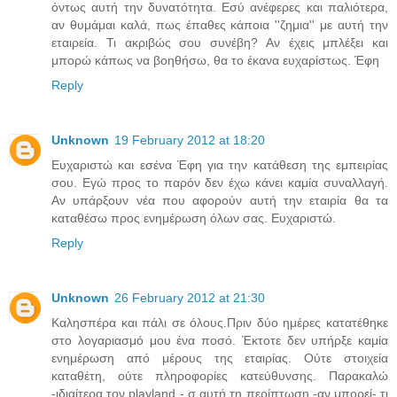
όντως αυτή την δυνατότητα. Εσύ ανέφερες και παλιότερα,
αν θυμάμαι καλά, πως έπαθες κάποια ''ζημια'' με αυτή την
εταιρεία. Τι ακριβώς σου συνέβη? Αν έχεις μπλέξει και
μπορώ κάπως να βοηθήσω, θα το έκανα ευχαρίστως. Έφη
Reply
Unknown
19 February 2012 at 18:20
Ευχαριστώ και εσένα Έφη για την κατάθεση της εμπειρίας
σου. Εγώ προς το παρόν δεν έχω κάνει καμία συναλλαγή.
Αν υπάρξουν νέα που αφορούν αυτή την εταιρία θα τα
καταθέσω προς ενημέρωση όλων σας. Ευχαριστώ.
Reply
Unknown
26 February 2012 at 21:30
Καλησπέρα και πάλι σε όλους.Πριν δύο ημέρες κατατέθηκε
στο λογαριασμό μου ένα ποσό. Έκτοτε δεν υπήρξε καμία
ενημέρωση από μέρους της εταιρίας. Ούτε στοιχεία
καταθέτη, ούτε πληροφορίες κατεύθυνσης. Παρακαλώ
-ιδιαίτερα τον playland - σ αυτή τη περίπτωση,-αν μπορεί- τι