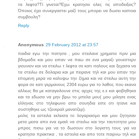
τα λεφτα?Τί γινεται?Εχω κρατησει ολες τις αποδειξεις?
Όποιος έχει συνεργαστει μαζί τους μπορει να δωσει καποια
συμβουλη?
Reply
Anonymous
29 February 2012 at 23:57
παιδια εγω την πατησα , μου στειλανε χρηματα πριν μια
βδομαδα και μου ειπαν να παω σε ενα μαγαζι γουεστερν
γιουνιον και να στειλω τ λεφτα σε κατι ιταλους και ξεχασα να
τα στειλω σε δολαρια και με πειρανε τηλ και μου ειπαν την
επομενη μερα να καλυψω την ζημια και να στειλω αυτη την
φορα σε κατι γερμανους 2304 ευρω για το λαθος που εκανα
αλλιως θα με καταγειλουνε στις αρχες της ε.ε και φοβηθηκα
και τα εδωσα να μην βρω το μπελα μου( μου μιλησε ενας
ελληνας στο τηλεφωνο απο σουηδια ειπε οτι ητανε και
συστηθηκε ως τζενεραλ μανατζερ).
μολις τα εστειλα εκλεισα το λογαριασμο και μου ζητησαν
μετα μεσα απο ενα εμαιλ να στειλω και την ταυτοτητα μου
μπρος πισω για να το δωσουν στο λογιστη τους για να
κρατησει πρακτικα , τα εστειλα και απο τοτε παιρνω τηλ και