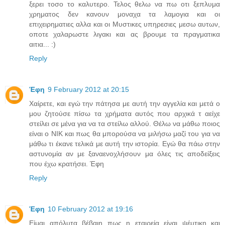
ξερει τοσο το καλυτερο. Τελος θελω να πω οτι ξεπλυμα
χρηματος δεν κανουν μοναχα τα λαμογια και οι
επιχειρηματιες αλλα και οι Μυστικες υπηρεσιες μεσω αυτων,
οποτε χαλαρωστε λιγακι και ας βρουμε τα πραγματικα
αιτια... :)
Reply
Έφη
9 February 2012 at 20:15
Χαίρετε, και εγώ την πάτησα με αυτή την αγγελία και μετά ο
μου ζητούσε πίσω τα χρήματα αυτός που αρχικά τ αείχε
στείλει σε μένα για να τα στείλω αλλού. Θέλω να μάθω ποιος
είναι ο NIK και πως θα μπορούσα να μιλήσω μαζί του για να
μάθω τι έκανε τελικά με αυτή την ιστορία. Εγώ θα πάω στην
αστυνομία αν με ξαναενοχλήσουν μα όλες τις αποδείξεις
που έχω κρατήσει. Έφη
Reply
Έφη
10 February 2012 at 19:16
Είμαι απόλυτα βέβαιη πως η εταιρεία είναι ψέυτικη και