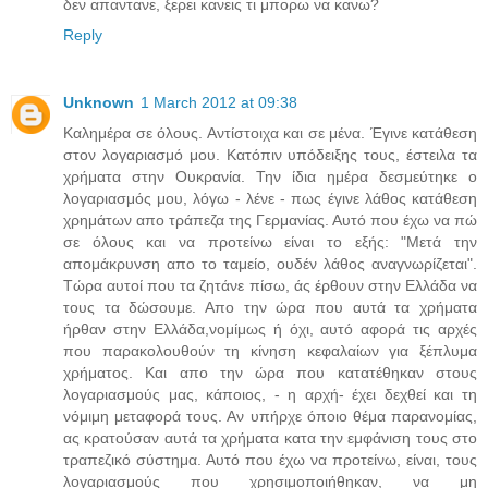
δεν απαντανε, ξερει κανεις τι μπορω να κανω?
Reply
Unknown
1 March 2012 at 09:38
Καλημέρα σε όλους. Αντίστοιχα και σε μένα. Έγινε κατάθεση
στον λογαριασμό μου. Κατόπιν υπόδειξης τους, έστειλα τα
χρήματα στην Ουκρανία. Την ίδια ημέρα δεσμεύτηκε ο
λογαριασμός μου, λόγω - λένε - πως έγινε λάθος κατάθεση
χρημάτων απο τράπεζα της Γερμανίας. Αυτό που έχω να πώ
σε όλους και να προτείνω είναι το εξής: "Μετά την
απομάκρυνση απο το ταμείο, ουδέν λάθος αναγνωρίζεται".
Τώρα αυτοί που τα ζητάνε πίσω, άς έρθουν στην Ελλάδα να
τους τα δώσουμε. Απο την ώρα που αυτά τα χρήματα
ήρθαν στην Ελλάδα,νομίμως ή όχι, αυτό αφορά τις αρχές
που παρακολουθούν τη κίνηση κεφαλαίων για ξέπλυμα
χρήματος. Και απο την ώρα που κατατέθηκαν στους
λογαριασμούς μας, κάποιος, - η αρχή- έχει δεχθεί και τη
νόμιμη μεταφορά τους. Αν υπήρχε όποιο θέμα παρανομίας,
ας κρατούσαν αυτά τα χρήματα κατα την εμφάνιση τους στο
τραπεζικό σύστημα. Αυτό που έχω να προτείνω, είναι, τους
λογαριασμούς που χρησιμοποιήθηκαν, να μη