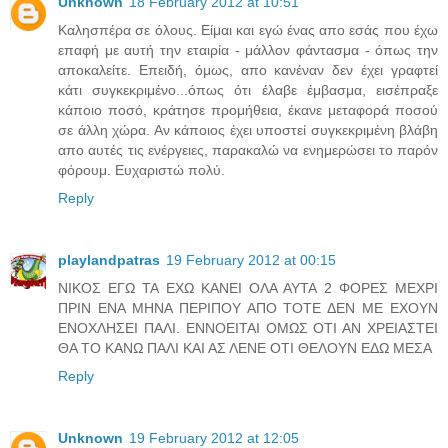
Unknown
18 February 2012 at 10:51
Καλησπέρα σε όλους. Είμαι και εγώ ένας απο εσάς που έχω
επαφή με αυτή την εταιρία - μάλλον φάντασμα - όπως την
αποκαλείτε. Επειδή, όμως, απο κανέναν δεν έχει γραφτεί
κάτι συγκεκριμένο...όπως ότι έλαβε έμβασμα, εισέπραξε
κάποιο ποσό, κράτησε προμήθεια, έκανε μεταφορά ποσού
σε άλλη χώρα. Αν κάποιος έχει υποστεί συγκεκριμένη βλάβη
απο αυτές τις ενέργειες, παρακαλώ να ενημερώσει το παρόν
φόρουμ. Ευχαριστώ πολύ.
Reply
playlandpatras
19 February 2012 at 00:15
ΝΙΚΟΣ ΕΓΩ ΤΑ ΕΧΩ ΚΑΝΕΙ ΟΛΑ ΑΥΤΑ 2 ΦΟΡΕΣ ΜΕΧΡΙ
ΠΡΙΝ ΕΝΑ ΜΗΝΑ ΠΕΡΙΠΟΥ ΑΠΟ ΤΟΤΕ ΔΕΝ ΜΕ ΕΧΟΥΝ
ΕΝΟΧΛΗΣΕΙ ΠΑΛΙ. ΕΝΝΟΕΙΤΑΙ ΟΜΩΣ ΟΤΙ ΑΝ ΧΡΕΙΑΣΤΕΙ
ΘΑ ΤΟ ΚΑΝΩ ΠΑΛΙ ΚΑΙ ΑΣ ΛΕΝΕ ΟΤΙ ΘΕΛΟΥΝ ΕΔΩ ΜΕΣΑ
Reply
Unknown
19 February 2012 at 12:05