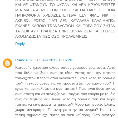
ΚΑΙ ΔΕ ΦΤΑΝΟΥΝ ΤΟ ΦΥΣΑΝ ΚΑΙ ΔΕΝ ΚΡΥΩΝΕΙ!ΡΙΞΤΕ
ΜΙΑ ΜΑΤΙΑ ΑΞΙΖΕΙ ΤΟΝ ΚΟΠΟ ΚΑΙ ΘΑ ΠΑΡΕΤΕ ΟΠΟΙΑ
ΠΛΗΡΟΦΟΡΙΑ ΧΡΕΙΑΖΕΣΤΕ.ΤΩΡΑ ΕΣΥ ΦΙΛΕ ΝΙΚ ΤΙ
ΑΚΡΙΒΩς ΡΩΤΑΣ ΓΙΑΤΙ ΔΕΝ ΚΑΤΑΛΑΒΑ ΚΑΛΑ.ΜΗΠΩς
ΕΚΑΝΕΣ ΚΑΠΟΙΟ TRANSACTION ΚΑΙ ΤΩΡΑ ΣΟΥ ΖΗΤΑΝ
ΤΑ ΛΕΦΤΑ?Η ΤΡΑΠΕΖΑ ΕΝΝΟΕΙΣ?ΑΝ ΔΕΝ ΤΑ ΣΤΕΙΛΕΣ
ΑΚΟΜΑ ΔΩΣΤΑ ΠΙΣΩ ΟΣΟ ΠΡΟΛΑΒΑΙΝΕΙΣ
Reply
Primus
28 January 2012 at 16:20
Καταρχήν χαιρετιζω ολους οσους γραφουν εδω μεσα. Αυτο
που θελω να ξερω ειναι το εξης. Αυτος που την πατησε
τουλαχιστον πληρωνοταν κανονικα? Εκανε καλα τη δουλεια
του? Τι εκανε αυτος για να προστατεψει τον εαυτο του? Τι
εγινε και ανακαλυψε οτι ειναι απατη? Πως ειναι δυνατον να
ειναι απατη και να συνεχιζει να υπαρχει σαν εταιρια με το ιδιο
ονομα? Μηπως δεν εκανε καλα τη δουλεια του και τωρα
πρεπει να επιστρεψει τα χρηματα? Μονο κατηγοριες βλεπω
χωρις αντικρισμα. Το ανεφερε στην αστυνομια? Και στην
τελικη σημασια εχει αυτος να ειναι καθαρος. Οσο λιγοτερα