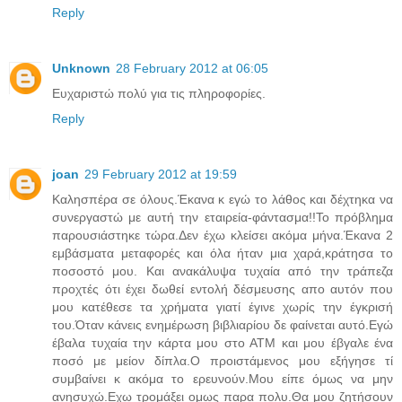
Reply
Unknown
28 February 2012 at 06:05
Ευχαριστώ πολύ για τις πληροφορίες.
Reply
joan
29 February 2012 at 19:59
Καλησπέρα σε όλους.Έκανα κ εγώ το λάθος και δέχτηκα να
συνεργαστώ με αυτή την εταιρεία-φάντασμα!!Το πρόβλημα
παρουσιάστηκε τώρα.Δεν έχω κλείσει ακόμα μήνα.Έκανα 2
εμβάσματα μεταφορές και όλα ήταν μια χαρά,κράτησα το
ποσοστό μου. Και ανακάλυψα τυχαία από την τράπεζα
προχτές ότι έχει δωθεί εντολή δέσμευσης απο αυτόν που
μου κατέθεσε τα χρήματα γιατί έγινε χωρίς την έγκρισή
του.Όταν κάνεις ενημέρωση βιβλιαρίου δε φαίνεται αυτό.Εγώ
έβαλα τυχαία την κάρτα μου στο ΑΤΜ και μου έβγαλε ένα
ποσό με μείον δίπλα.Ο προιστάμενος μου εξήγησε τί
συμβαίνει κ ακόμα το ερευνούν.Μου είπε όμως να μην
ανησυχώ.Εχω τρομάξει ομως παρα πολυ.Θα μου ζητήσουν