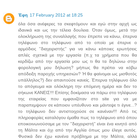
Έφη
17 February 2012 at 18:25
όλα όσα ανέφερες τα σκεφτόμουν και εγώ στην αρχή ως
ιδανικά και ως την τέλεια δουλεια. Όταν όμως, μετά την
ολοκλήρωση της συναλλαγής που έπρεπε να κάνω, έπερνα
τηλέφωνο στο τηλέφωνο από το οποίο με έπερνε ο
αρμόδιος ''διαχειριστής'' για να κάνω κάποιες ερωτήσεις
απλές σχετικά με την εργασία (π.χ τα χρήματα που θα
κερδίζω από την εργασία μου ως τι θα τα δηλώνω στην
φορολογική μου δήλωση? μήπως θα πρέπει να κόβω
απόδειξη παροχής υπηρεσιών? Ή θα φαίνομαι ως μισθοτός
υπάλληλος?) δεν απαντούσε κανείς. Έπερνα τηλέφωνο όλο
το απόγευμα και ολόκληρη την επόμενη ημέρα και δεν το
σήκωνε ΚΑΝΕΙΣ!!! Επίσης δοκίμασα να πάρω στο τηλέφωνο
της εταιρείας που εμφανιζόταν στο site για να με
παραπεμψουν σε κάποιον υπέυθυνο και μάντεψε τι έγινε...?
το τηλέφωνο δεν αντιστοιχούσε σε κανέναν!!! Από τις
πληροφορίες καταλόγου έμαθα πως το τηλέφωνο από όπου
εποικοινωνούσαμε με τον ''διαχειριστή'' είναι ένα κινητό από
τη Μάλτα και όχι από την Αγγλία όπως μου έλεγε αυτός.
Φυσικά δεν έχω κανένα πρόβλημα με την Μάλτα, αλλά