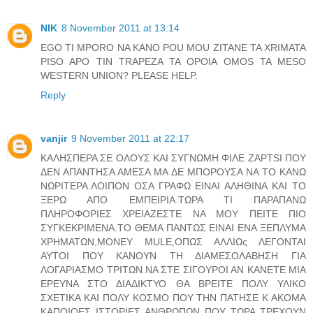
NIK
8 November 2011 at 13:14
EGO TI MPORO NA KANO POU MOU ZITANE TA XRIMATA
PISO APO TIN TRAPEZA TA OPOIA OMOS TA MESO
WESTERN UNION? PLEASE HELP.
Reply
vanjir
9 November 2011 at 22:17
ΚΑΛΗΣΠΕΡΑ ΣΕ ΟΛΟΥΣ ΚΑΙ ΣΥΓΝΩΜΗ ΦΙΛΕ ΖΑPTSI ΠΟΥ
ΔΕΝ ΑΠΑΝΤΗΣΑ ΑΜΕΣΑ ΜΑ ΔΕ ΜΠΟΡΟΥΣΑ ΝΑ ΤΟ ΚΑΝΩ
ΝΩΡΙΤΕΡΑ.ΛΟΙΠΟΝ ΟΣΑ ΓΡΑΦΩ ΕΙΝΑΙ ΑΛΗΘΙΝΑ ΚΑΙ ΤΟ
ΞΕΡΩ ΑΠΟ ΕΜΠΕΙΡΙΑ.ΤΩΡΑ ΤΙ ΠΑΡΑΠΑΝΩ
ΠΛΗΡΟΦΟΡΙΕΣ ΧΡΕΙΑΖΕΣΤΕ ΝΑ ΜΟΥ ΠΕΙΤΕ ΠΙΟ
ΣΥΓΚΕΚΡΙΜΕΝΑ.ΤΟ ΘΕΜΑ ΠΑΝΤΩΣ ΕΙΝΑΙ ΕΝΑ ΞΕΠΛΥΜΑ
ΧΡΗΜΑΤΩΝ,MONEY MULE,ΟΠΩΣ ΑΛΛΙΩς ΛΕΓΟΝΤΑΙ
ΑΥΤΟΙ ΠΟΥ ΚΑΝΟΥΝ ΤΗ ΔΙΑΜΕΣΟΛΑΒΗΣΗ ΓΙΑ
ΛΟΓΑΡΙΑΣΜΟ ΤΡΙΤΩΝ.ΝΑ ΣΤΕ ΣΙΓΟΥΡΟΙ ΑΝ ΚΑΝΕΤΕ ΜΙΑ
ΕΡΕΥΝΑ ΣΤΟ ΔΙΑΔΙΚΤΥΟ ΘΑ ΒΡΕΙΤΕ ΠΟΛΥ ΥΛΙΚΟ
ΣΧΕΤΙΚΑ ΚΑΙ ΠΟΛΥ ΚΟΣΜΟ ΠΟΥ ΤΗΝ ΠΑΤΗΣΕ Κ ΑΚΟΜΑ
ΚΑΠΟΙΟΕΣ ΙΣΤΟΡΙΕΣ ΑΝΘΡΩΠΩΝ ΠΟΥ ΤΩΡΑ ΤΡΕΧΟΥΝ