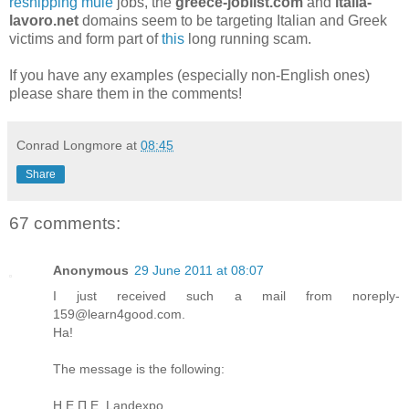
reshipping mule
jobs, the
greece-joblist.com
and
italia-
lavoro.net
domains seem to be targeting Italian and Greek
victims and form part of
this
long running scam.
If you have any examples (especially non-English ones)
please share them in the comments!
Conrad Longmore
at
08:45
Share
67 comments:
Anonymous
29 June 2011 at 08:07
I just received such a mail from noreply-
159@learn4good.com.
Ha!
The message is the following:
Η Ε.Π.Ε. Landexpo