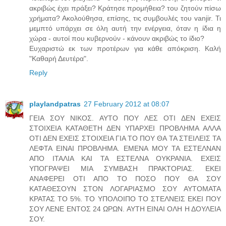
ακριβώς έχει πράξει? Κράτησε προμήθεια? του ζητούν πίσω
χρήματα? Ακολούθησα, επίσης, τις συμβουλές του vanjir. Τι
μεμπτό υπάρχει σε όλη αυτή την ενέργεια, όταν η ίδια η
χώρα - αυτοί που κυβερνούν - κάνουν ακριβώς το ίδιο?
Ευχαριστώ εκ των προτέρων για κάθε απόκριση. Καλή
"Καθαρή Δευτέρα".
Reply
playlandpatras
27 February 2012 at 08:07
ΓΕΙΑ ΣΟΥ ΝΙΚΟΣ. ΑΥΤΟ ΠΟΥ ΛΕΣ ΟΤΙ ΔΕΝ ΕΧΕΙΣ
ΣΤΟΙΧΕΙΑ ΚΑΤΑΘΕΤΗ ΔΕΝ ΥΠΑΡΧΕΙ ΠΡΟΒΛΗΜΑ ΑΛΛΑ
ΟΤΙ ΔΕΝ ΕΧΕΙΣ ΣΤΟΙΧΕΙΑ ΓΙΑ ΤΟ ΠΟΥ ΘΑ ΤΑ ΣΤΕΙΛΕΙΣ ΤΑ
ΛΕΦΤΑ ΕΙΝΑΙ ΠΡΟΒΛΗΜΑ. ΕΜΕΝΑ ΜΟΥ ΤΑ ΕΣΤΕΛΝΑΝ
ΑΠΟ ΙΤΑΛΙΑ ΚΑΙ ΤΑ ΕΣΤΕΛΝΑ ΟΥΚΡΑΝΙΑ. ΕΧΕΙΣ
ΥΠΟΓΡΑΨΕΙ ΜΙΑ ΣΥΜΒΑΣΗ ΠΡΑΚΤΟΡΙΑΣ. ΕΚΕΙ
ΑΝΑΦΕΡΕΙ ΟΤΙ ΑΠΟ ΤΟ ΠΟΣΟ ΠΟΥ ΘΑ ΣΟΥ
ΚΑΤΑΘΕΣΟΥΝ ΣΤΟΝ ΛΟΓΑΡΙΑΣΜΟ ΣΟΥ ΑΥΤΟΜΑΤΑ
ΚΡΑΤΑΣ ΤΟ 5%. ΤΟ ΥΠΟΛΟΙΠΟ ΤΟ ΣΤΕΛΝΕΙΣ ΕΚΕΙ ΠΟΥ
ΣΟΥ ΛΕΝΕ ΕΝΤΟΣ 24 ΩΡΩΝ. ΑΥΤΗ ΕΙΝΑΙ ΟΛΗ Η ΔΟΥΛΕΙΑ
ΣΟΥ.