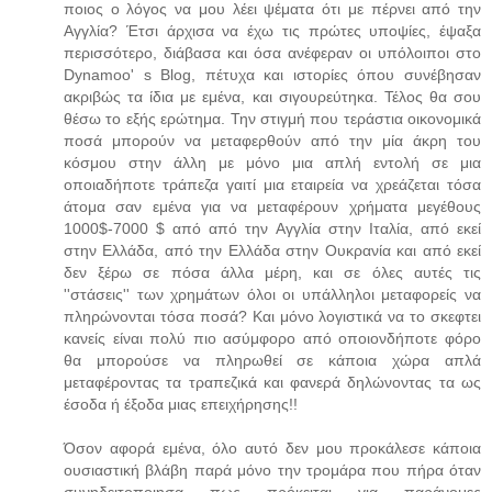
ποιος ο λόγος να μου λέει ψέματα ότι με πέρνει από την
Αγγλία? Έτσι άρχισα να έχω τις πρώτες υποψίες, έψαξα
περισσότερο, διάβασα και όσα ανέφεραν οι υπόλοιποι στο
Dynamoo' s Blog, πέτυχα και ιστορίες όπου συνέβησαν
ακριβώς τα ίδια με εμένα, και σιγουρεύτηκα. Τέλος θα σου
θέσω το εξής ερώτημα. Την στιγμή που τεράστια οικονομικά
ποσά μπορούν να μεταφερθούν από την μία άκρη του
κόσμου στην άλλη με μόνο μια απλή εντολή σε μια
οποιαδήποτε τράπεζα γαιτί μια εταιρεία να χρεάζεται τόσα
άτομα σαν εμένα για να μεταφέρουν χρήματα μεγέθους
1000$-7000 $ από από την Αγγλία στην Ιταλία, από εκεί
στην Ελλάδα, από την Ελλάδα στην Ουκρανία και από εκεί
δεν ξέρω σε πόσα άλλα μέρη, και σε όλες αυτές τις
''στάσεις'' των χρημάτων όλοι οι υπάλληλοι μεταφορείς να
πληρώνονται τόσα ποσά? Και μόνο λογιστικά να το σκεφτει
κανείς είναι πολύ πιο ασύμφορο από οποιονδήποτε φόρο
θα μπορούσε να πληρωθεί σε κάποια χώρα απλά
μεταφέροντας τα τραπεζικά και φανερά δηλώνοντας τα ως
έσοδα ή έξοδα μιας επειχήρησης!!
Όσον αφορά εμένα, όλο αυτό δεν μου προκάλεσε κάποια
ουσιαστική βλάβη παρά μόνο την τρομάρα που πήρα όταν
συνηδειτοποιησα πως πρόκειται για παράνομες