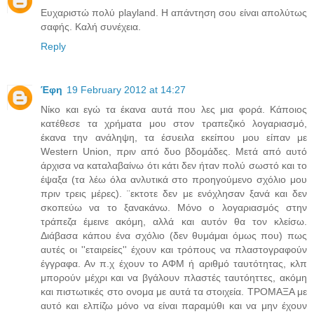
Ευχαριστώ πολύ playland. Η απάντηση σου είναι απολύτως
σαφής. Καλή συνέχεια.
Reply
Έφη
19 February 2012 at 14:27
Νίκο και εγώ τα έκανα αυτά που λες μια φορά. Κάποιος
κατέθεσε τα χρήματα μου στον τραπεζικό λογαριασμό,
έκανα την ανάληψη, τα έσυειλα εκείπου μου είπαν με
Western Union, πριν από δυο βδομάδες. Μετά από αυτό
άρχισα να καταλαβαίνω ότι κάτι δεν ήταν πολύ σωστό και το
έψαξα (τα λέω όλα ανλυτικά στο προηγούμενο σχόλιο μου
πριν τρεις μέρες). ¨εκτοτε δεν με ενόχλησαν ξανά και δεν
σκοπεύω να το ξανακάνω. Μόνο ο λογαριασμός στην
τράπεζα έμεινε ακόμη, αλλά και αυτόν θα τον κλείσω.
Διάβασα κάπου ένα σχόλιο (δεν θυμάμαι όμως που) πως
αυτές οι ''εταιρείες'' έχουν και τρόπους να πλαστογραφούν
έγγραφα. Αν π.χ έχουν το ΑΦΜ ή αριθμό ταυτότητας, κλπ
μπορούν μέχρι και να βγάλουν πλαστές ταυτόηττες, ακόμη
και πιστωτικές στο ονομα με αυτά τα στοιχεία. ΤΡΟΜΑΞΑ με
αυτό και ελπίζω μόνο να είναι παραμύθι και να μην έχουν