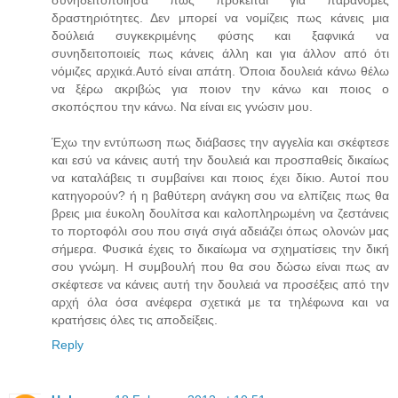
δραστηριότητες. Δεν μπορεί να νομίζεις πως κάνεις μια
δούλειά συγκεκριμένης φύσης και ξαφνικά να
συνηδειτοποιείς πως κάνεις άλλη και για άλλον από ότι
νόμιζες αρχικά.Αυτό είναι απάτη. Όποια δουλειά κάνω θέλω
να ξέρω ακριβώς για ποιον την κάνω και ποιος ο
σκοπόςπου την κάνω. Να είναι εις γνώσιν μου.
Έχω την εντύπωση πως διάβασες την αγγελία και σκέφτεσε
και εσύ να κάνεις αυτή την δουλειά και προσπαθείς δικαίως
να καταλάβεις τι συμβαίνει και ποιος έχει δίκιο. Αυτοί που
κατηγορούν? ή η βαθύτερη ανάγκη σου να ελπίζεις πως θα
βρεις μια έυκολη δουλίτσα και καλοπληρωμένη να ζεστάνεις
το πορτοφόλι σου που σιγά σιγά αδειάζει όπως ολονών μας
σήμερα. Φυσικά έχεις το δικαίωμα να σχηματίσεις την δική
σου γνώμη. Η συμβουλή που θα σου δώσω είναι πως αν
σκέφτεσε να κάνεις αυτή την δουλειά να προσέξεις από την
αρχή όλα όσα ανέφερα σχετικά με τα τηλέφωνα και να
κρατήσεις όλες τις αποδείξεις.
Reply