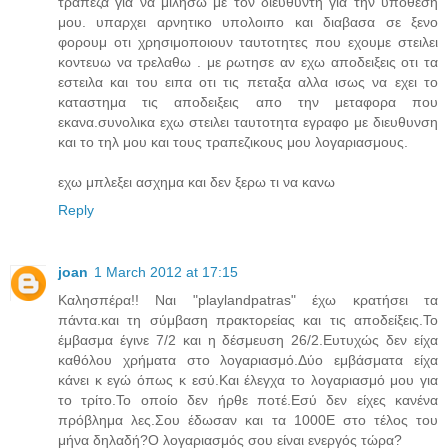
τραπεζα για να μιλησω με τον διευθυντη για την υποθεση
μου. υπαρχει αρνητικο υπολοιπο και διαβασα σε ξενο
φορουμ οτι χρησιμοποιουν ταυτοτητες που εχουμε στειλει
κοντευω να τρελαθω . με ρωτησε αν εχω αποδειξεις οτι τα
εστειλα και του ειπα οτι τις πεταξα αλλα ισως να εχει το
καταστημα τις αποδειξεις απο την μεταφορα που
εκανα.συνολικα εχω στειλει ταυτοτητα εγραφο με διευθυνση
και το τηλ μου και τους τραπεζικους μου λογαριασμους.
εχω μπλεξει ασχημα και δεν ξερω τι να κανω
Reply
joan
1 March 2012 at 17:15
Καλησπέρα!! Ναι "playlandpatras" έχω κρατήσει τα
πάντα.και τη σύμβαση πρακτορείας και τις αποδείξεις.Το
έμβασμα έγινε 7/2 και η δέσμευση 26/2.Ευτυχώς δεν είχα
καθόλου χρήματα στο λογαριασμό.Δύο εμβάσματα είχα
κάνει κ εγώ όπως κ εσύ.Και έλεγχα το λογαριασμό μου για
το τρίτο.Το οποίο δεν ήρθε ποτέ.Εσύ δεν είχες κανένα
πρόβλημα λες.Σου έδωσαν και τα 1000Ε στο τέλος του
μήνα δηλαδή?Ο λογαριασμός σου είναι ενεργός τώρα?