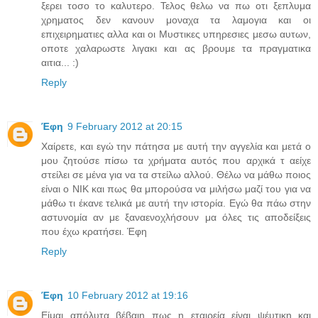
ξερει τοσο το καλυτερο. Τελος θελω να πω οτι ξεπλυμα
χρηματος δεν κανουν μοναχα τα λαμογια και οι
επιχειρηματιες αλλα και οι Μυστικες υπηρεσιες μεσω αυτων,
οποτε χαλαρωστε λιγακι και ας βρουμε τα πραγματικα
αιτια... :)
Reply
Έφη
9 February 2012 at 20:15
Χαίρετε, και εγώ την πάτησα με αυτή την αγγελία και μετά ο
μου ζητούσε πίσω τα χρήματα αυτός που αρχικά τ αείχε
στείλει σε μένα για να τα στείλω αλλού. Θέλω να μάθω ποιος
είναι ο NIK και πως θα μπορούσα να μιλήσω μαζί του για να
μάθω τι έκανε τελικά με αυτή την ιστορία. Εγώ θα πάω στην
αστυνομία αν με ξαναενοχλήσουν μα όλες τις αποδείξεις
που έχω κρατήσει. Έφη
Reply
Έφη
10 February 2012 at 19:16
Είμαι απόλυτα βέβαιη πως η εταιρεία είναι ψέυτικη και