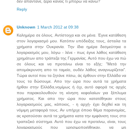
δεν απαντανε, ξερει κανεις τι μπορω να κανω?
Reply
Unknown
1 March 2012 at 09:38
Καλημέρα σε όλους. Αντίστοιχα και σε μένα. Έγινε κατάθεση
στον λογαριασμό μου. Κατόπιν υπόδειξης τους, έστειλα τα
χρήματα στην Ουκρανία. Την ίδια ημέρα δεσμεύτηκε ο
λογαριασμός μου, λόγω - λένε - πως έγινε λάθος κατάθεση
χρημάτων απο τράπεζα της Γερμανίας. Αυτό που έχω να πώ
σε όλους και να προτείνω είναι το εξής: "Μετά την
απομάκρυνση απο το ταμείο, ουδέν λάθος αναγνωρίζεται".
Τώρα αυτοί που τα ζητάνε πίσω, άς έρθουν στην Ελλάδα να
τους τα δώσουμε. Απο την ώρα που αυτά τα χρήματα
ήρθαν στην Ελλάδα,νομίμως ή όχι, αυτό αφορά τις αρχές
που παρακολουθούν τη κίνηση κεφαλαίων για ξέπλυμα
χρήματος. Και απο την ώρα που κατατέθηκαν στους
λογαριασμούς μας, κάποιος, - η αρχή- έχει δεχθεί και τη
νόμιμη μεταφορά τους. Αν υπήρχε όποιο θέμα παρανομίας,
ας κρατούσαν αυτά τα χρήματα κατα την εμφάνιση τους στο
τραπεζικό σύστημα. Αυτό που έχω να προτείνω, είναι, τους
λογαριασμούς που χρησιμοποιήθηκαν, να μη