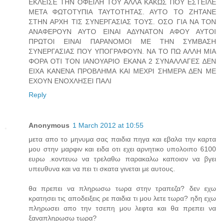
ΕΚΛΕΙΣΕ ΤΗΝ ΟΦΕΙΛΗ ΤΟΥ ΑΛΛΑ ΚΑΚΩΣ ΠΟΥ ΕΣΤΕΙΛΕ
ΜΕΤΑ ΦΩΤΟΤΥΠΙΑ ΤΑΥΤΟΤΗΤΑΣ. ΑΥΤΟ ΤΟ ΖΗΤΑΝΕ
ΣΤΗΝ ΑΡΧΗ ΤΙΣ ΣΥΝΕΡΓΑΣΙΑΣ ΤΟΥΣ. ΟΣΟ ΓΙΑ ΝΑ ΤΟΝ
ΑΝΑΦΕΡΟΥΝ ΑΥΤΟ ΕΙΝΑΙ ΑΔΥΝΑΤΟΝ ΑΦΟΥ ΑΥΤΟΙ
ΠΡΩΤΟΙ ΕΙΝΑΙ ΠΑΡΑΝΟΜΟΙ ΜΕ ΤΗΝ ΣΥΜΒΑΣΗ
ΣΥΝΕΡΓΑΣΙΑΣ ΠΟΥ ΥΠΟΓΡΑΦΟΥΝ. ΝΑ ΤΟ ΠΩ ΑΛΛΗ ΜΙΑ
ΦΟΡΑ ΟΤΙ ΤΟΝ ΙΑΝΟΥΑΡΙΟ ΕΚΑΝΑ 2 ΣΥΝΑΛΛΑΓΕΣ ΔΕΝ
ΕΙΧΑ ΚΑΝΕΝΑ ΠΡΟΒΛΗΜΑ ΚΑΙ ΜΕΧΡΙ ΣΗΜΕΡΑ ΔΕΝ ΜΕ
ΕΧΟΥΝ ΕΝΟΧΛΗΣΕΙ ΠΑΛΙ
Reply
Anonymous
1 March 2012 at 10:55
μετα απο το μηνυμα σας παιδια πηγα και εβαλα την καρτα
μου στην μαρφιν και ειδα οτι εχει αρνητικο υπολοιπο 6100
ευρω .κοντευω να τρελαθω παρακαλω καποιον να βγει
υπευθυνα και να πει τι σκατα γινεται με αυτους.
θα πρεπει να πληρωσω τωρα στην τραπεζα? δεν εχω
κρατησει τις αποδειξεις ρε παιδια τι μου λετε τωρα? ηδη εχω
πληρωσει απο την τσεπη μου λεφτα και θα πρεπει να
ξαναπληρωσω τωρα?