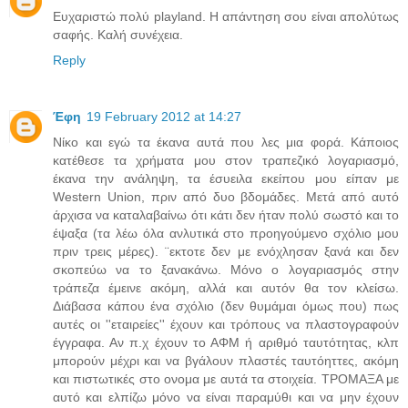
Ευχαριστώ πολύ playland. Η απάντηση σου είναι απολύτως
σαφής. Καλή συνέχεια.
Reply
Έφη
19 February 2012 at 14:27
Νίκο και εγώ τα έκανα αυτά που λες μια φορά. Κάποιος
κατέθεσε τα χρήματα μου στον τραπεζικό λογαριασμό,
έκανα την ανάληψη, τα έσυειλα εκείπου μου είπαν με
Western Union, πριν από δυο βδομάδες. Μετά από αυτό
άρχισα να καταλαβαίνω ότι κάτι δεν ήταν πολύ σωστό και το
έψαξα (τα λέω όλα ανλυτικά στο προηγούμενο σχόλιο μου
πριν τρεις μέρες). ¨εκτοτε δεν με ενόχλησαν ξανά και δεν
σκοπεύω να το ξανακάνω. Μόνο ο λογαριασμός στην
τράπεζα έμεινε ακόμη, αλλά και αυτόν θα τον κλείσω.
Διάβασα κάπου ένα σχόλιο (δεν θυμάμαι όμως που) πως
αυτές οι ''εταιρείες'' έχουν και τρόπους να πλαστογραφούν
έγγραφα. Αν π.χ έχουν το ΑΦΜ ή αριθμό ταυτότητας, κλπ
μπορούν μέχρι και να βγάλουν πλαστές ταυτόηττες, ακόμη
και πιστωτικές στο ονομα με αυτά τα στοιχεία. ΤΡΟΜΑΞΑ με
αυτό και ελπίζω μόνο να είναι παραμύθι και να μην έχουν