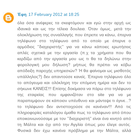
Έφη
17 February 2012 at 18:25
όλα όσα ανέφερες τα σκεφτόμουν και εγώ στην αρχή ως
ιδανικά και ως την τέλεια δουλεια. Όταν όμως, μετά την
ολοκλήρωση της συναλλαγής που έπρεπε να κάνω, έπερνα
τηλέφωνο στο τηλέφωνο από το οποίο με έπερνε ο
αρμόδιος ''διαχειριστής'' για να κάνω κάποιες ερωτήσεις
απλές σχετικά με την εργασία (π.χ τα χρήματα που θα
κερδίζω από την εργασία μου ως τι θα τα δηλώνω στην
φορολογική μου δήλωση? μήπως θα πρέπει να κόβω
απόδειξη παροχής υπηρεσιών? Ή θα φαίνομαι ως μισθοτός
υπάλληλος?) δεν απαντούσε κανείς. Έπερνα τηλέφωνο όλο
το απόγευμα και ολόκληρη την επόμενη ημέρα και δεν το
σήκωνε ΚΑΝΕΙΣ!!! Επίσης δοκίμασα να πάρω στο τηλέφωνο
της εταιρείας που εμφανιζόταν στο site για να με
παραπεμψουν σε κάποιον υπέυθυνο και μάντεψε τι έγινε...?
το τηλέφωνο δεν αντιστοιχούσε σε κανέναν!!! Από τις
πληροφορίες καταλόγου έμαθα πως το τηλέφωνο από όπου
εποικοινωνούσαμε με τον ''διαχειριστή'' είναι ένα κινητό από
τη Μάλτα και όχι από την Αγγλία όπως μου έλεγε αυτός.
Φυσικά δεν έχω κανένα πρόβλημα με την Μάλτα, αλλά