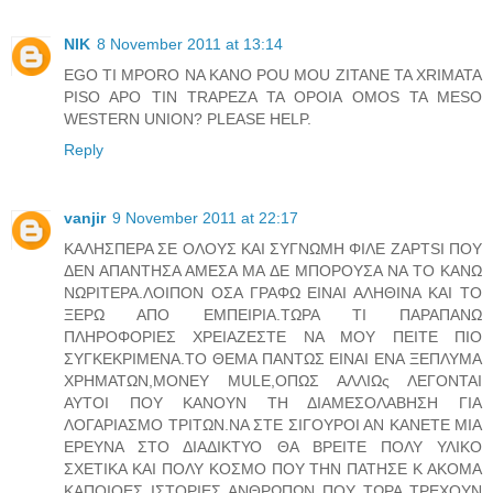
NIK
8 November 2011 at 13:14
EGO TI MPORO NA KANO POU MOU ZITANE TA XRIMATA
PISO APO TIN TRAPEZA TA OPOIA OMOS TA MESO
WESTERN UNION? PLEASE HELP.
Reply
vanjir
9 November 2011 at 22:17
ΚΑΛΗΣΠΕΡΑ ΣΕ ΟΛΟΥΣ ΚΑΙ ΣΥΓΝΩΜΗ ΦΙΛΕ ΖΑPTSI ΠΟΥ
ΔΕΝ ΑΠΑΝΤΗΣΑ ΑΜΕΣΑ ΜΑ ΔΕ ΜΠΟΡΟΥΣΑ ΝΑ ΤΟ ΚΑΝΩ
ΝΩΡΙΤΕΡΑ.ΛΟΙΠΟΝ ΟΣΑ ΓΡΑΦΩ ΕΙΝΑΙ ΑΛΗΘΙΝΑ ΚΑΙ ΤΟ
ΞΕΡΩ ΑΠΟ ΕΜΠΕΙΡΙΑ.ΤΩΡΑ ΤΙ ΠΑΡΑΠΑΝΩ
ΠΛΗΡΟΦΟΡΙΕΣ ΧΡΕΙΑΖΕΣΤΕ ΝΑ ΜΟΥ ΠΕΙΤΕ ΠΙΟ
ΣΥΓΚΕΚΡΙΜΕΝΑ.ΤΟ ΘΕΜΑ ΠΑΝΤΩΣ ΕΙΝΑΙ ΕΝΑ ΞΕΠΛΥΜΑ
ΧΡΗΜΑΤΩΝ,MONEY MULE,ΟΠΩΣ ΑΛΛΙΩς ΛΕΓΟΝΤΑΙ
ΑΥΤΟΙ ΠΟΥ ΚΑΝΟΥΝ ΤΗ ΔΙΑΜΕΣΟΛΑΒΗΣΗ ΓΙΑ
ΛΟΓΑΡΙΑΣΜΟ ΤΡΙΤΩΝ.ΝΑ ΣΤΕ ΣΙΓΟΥΡΟΙ ΑΝ ΚΑΝΕΤΕ ΜΙΑ
ΕΡΕΥΝΑ ΣΤΟ ΔΙΑΔΙΚΤΥΟ ΘΑ ΒΡΕΙΤΕ ΠΟΛΥ ΥΛΙΚΟ
ΣΧΕΤΙΚΑ ΚΑΙ ΠΟΛΥ ΚΟΣΜΟ ΠΟΥ ΤΗΝ ΠΑΤΗΣΕ Κ ΑΚΟΜΑ
ΚΑΠΟΙΟΕΣ ΙΣΤΟΡΙΕΣ ΑΝΘΡΩΠΩΝ ΠΟΥ ΤΩΡΑ ΤΡΕΧΟΥΝ