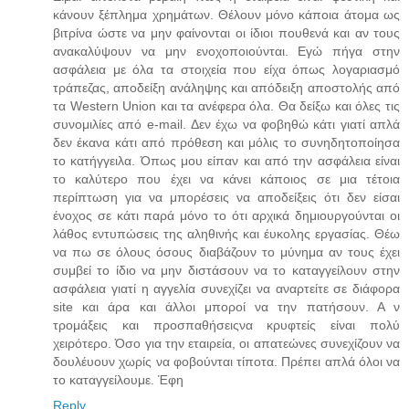
κάνουν ξέπλημα χρημάτων. Θέλουν μόνο κάποια άτομα ως
βιτρίνα ώστε να μην φαίνονται οι ίδιοι πουθενά και αν τους
ανακαλύψουν να μην ενοχοποιούνται. Εγώ πήγα στην
ασφάλεια με όλα τα στοιχεία που είχα όπως λογαριασμό
τράπεζας, αποδείξη ανάληψης και απόδειξη αποστολής από
τα Western Union και τα ανέφερα όλα. Θα δείξω και όλες τις
συνομιλίες από e-mail. Δεν έχω να φοβηθώ κάτι γιατί απλά
δεν έκανα κάτι από πρόθεση και μόλις το συνηδητοποίησα
το κατήγγειλα. Όπως μου είπαν και από την ασφάλεια είναι
το καλύτερο που έχει να κάνει κάποιος σε μια τέτοια
περίπτωση για να μπορέσεις να αποδείξεις ότι δεν είσαι
ένοχος σε κάτι παρά μόνο το ότι αρχικά δημιουργούνται οι
λάθος εντυπώσεις της αληθινής και έυκολης εργασίας. Θέω
να πω σε όλους όσους διαβάζουν το μύνημα αν τους έχει
συμβεί το ίδιο να μην διστάσουν να το καταγγείλουν στην
ασφάλεια γιατί η αγγελία συνεχίζει να αναρτείτε σε διάφορα
site και άρα και άλλοι μποροί να την πατήσουν. Α ν
τρομάξεις και προσπαθήσειςνα κρυφτείς είναι πολύ
χειρότερο. Όσο για την εταιρεία, οι απατεώνες συνεχίζουν να
δουλέυουν χωρίς να φοβούνται τίποτα. Πρέπει απλά όλοι να
το καταγγείλουμε. Έφη
Reply