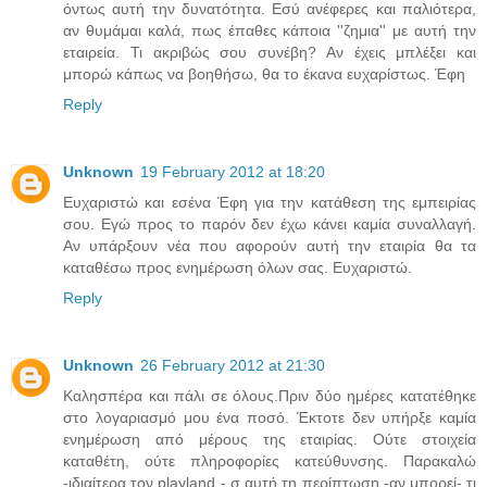
όντως αυτή την δυνατότητα. Εσύ ανέφερες και παλιότερα,
αν θυμάμαι καλά, πως έπαθες κάποια ''ζημια'' με αυτή την
εταιρεία. Τι ακριβώς σου συνέβη? Αν έχεις μπλέξει και
μπορώ κάπως να βοηθήσω, θα το έκανα ευχαρίστως. Έφη
Reply
Unknown
19 February 2012 at 18:20
Ευχαριστώ και εσένα Έφη για την κατάθεση της εμπειρίας
σου. Εγώ προς το παρόν δεν έχω κάνει καμία συναλλαγή.
Αν υπάρξουν νέα που αφορούν αυτή την εταιρία θα τα
καταθέσω προς ενημέρωση όλων σας. Ευχαριστώ.
Reply
Unknown
26 February 2012 at 21:30
Καλησπέρα και πάλι σε όλους.Πριν δύο ημέρες κατατέθηκε
στο λογαριασμό μου ένα ποσό. Έκτοτε δεν υπήρξε καμία
ενημέρωση από μέρους της εταιρίας. Ούτε στοιχεία
καταθέτη, ούτε πληροφορίες κατεύθυνσης. Παρακαλώ
-ιδιαίτερα τον playland - σ αυτή τη περίπτωση,-αν μπορεί- τι