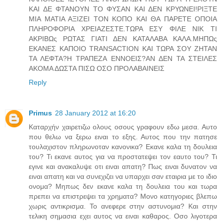
ΚΑΙ ΔΕ ΦΤΑΝΟΥΝ ΤΟ ΦΥΣΑΝ ΚΑΙ ΔΕΝ ΚΡΥΩΝΕΙ!ΡΙΞΤΕ
ΜΙΑ ΜΑΤΙΑ ΑΞΙΖΕΙ ΤΟΝ ΚΟΠΟ ΚΑΙ ΘΑ ΠΑΡΕΤΕ ΟΠΟΙΑ
ΠΛΗΡΟΦΟΡΙΑ ΧΡΕΙΑΖΕΣΤΕ.ΤΩΡΑ ΕΣΥ ΦΙΛΕ ΝΙΚ ΤΙ
ΑΚΡΙΒΩς ΡΩΤΑΣ ΓΙΑΤΙ ΔΕΝ ΚΑΤΑΛΑΒΑ ΚΑΛΑ.ΜΗΠΩς
ΕΚΑΝΕΣ ΚΑΠΟΙΟ TRANSACTION ΚΑΙ ΤΩΡΑ ΣΟΥ ΖΗΤΑΝ
ΤΑ ΛΕΦΤΑ?Η ΤΡΑΠΕΖΑ ΕΝΝΟΕΙΣ?ΑΝ ΔΕΝ ΤΑ ΣΤΕΙΛΕΣ
ΑΚΟΜΑ ΔΩΣΤΑ ΠΙΣΩ ΟΣΟ ΠΡΟΛΑΒΑΙΝΕΙΣ
Reply
Primus
28 January 2012 at 16:20
Καταρχήν χαιρετιζω ολους οσους γραφουν εδω μεσα. Αυτο
που θελω να ξερω ειναι το εξης. Αυτος που την πατησε
τουλαχιστον πληρωνοταν κανονικα? Εκανε καλα τη δουλεια
του? Τι εκανε αυτος για να προστατεψει τον εαυτο του? Τι
εγινε και ανακαλυψε οτι ειναι απατη? Πως ειναι δυνατον να
ειναι απατη και να συνεχιζει να υπαρχει σαν εταιρια με το ιδιο
ονομα? Μηπως δεν εκανε καλα τη δουλεια του και τωρα
πρεπει να επιστρεψει τα χρηματα? Μονο κατηγοριες βλεπω
χωρις αντικρισμα. Το ανεφερε στην αστυνομια? Και στην
τελικη σημασια εχει αυτος να ειναι καθαρος. Οσο λιγοτερα