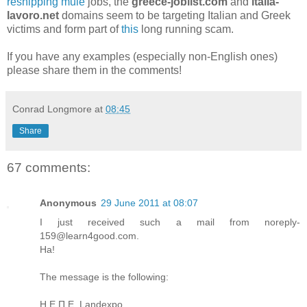
reshipping mule
jobs, the
greece-joblist.com
and
italia-
lavoro.net
domains seem to be targeting Italian and Greek
victims and form part of
this
long running scam.
If you have any examples (especially non-English ones)
please share them in the comments!
Conrad Longmore
at
08:45
Share
67 comments:
Anonymous
29 June 2011 at 08:07
I just received such a mail from noreply-
159@learn4good.com.
Ha!
The message is the following:
Η Ε.Π.Ε. Landexpo