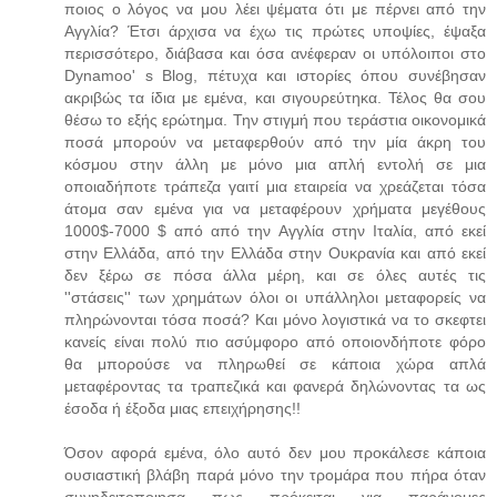
ποιος ο λόγος να μου λέει ψέματα ότι με πέρνει από την
Αγγλία? Έτσι άρχισα να έχω τις πρώτες υποψίες, έψαξα
περισσότερο, διάβασα και όσα ανέφεραν οι υπόλοιποι στο
Dynamoo' s Blog, πέτυχα και ιστορίες όπου συνέβησαν
ακριβώς τα ίδια με εμένα, και σιγουρεύτηκα. Τέλος θα σου
θέσω το εξής ερώτημα. Την στιγμή που τεράστια οικονομικά
ποσά μπορούν να μεταφερθούν από την μία άκρη του
κόσμου στην άλλη με μόνο μια απλή εντολή σε μια
οποιαδήποτε τράπεζα γαιτί μια εταιρεία να χρεάζεται τόσα
άτομα σαν εμένα για να μεταφέρουν χρήματα μεγέθους
1000$-7000 $ από από την Αγγλία στην Ιταλία, από εκεί
στην Ελλάδα, από την Ελλάδα στην Ουκρανία και από εκεί
δεν ξέρω σε πόσα άλλα μέρη, και σε όλες αυτές τις
''στάσεις'' των χρημάτων όλοι οι υπάλληλοι μεταφορείς να
πληρώνονται τόσα ποσά? Και μόνο λογιστικά να το σκεφτει
κανείς είναι πολύ πιο ασύμφορο από οποιονδήποτε φόρο
θα μπορούσε να πληρωθεί σε κάποια χώρα απλά
μεταφέροντας τα τραπεζικά και φανερά δηλώνοντας τα ως
έσοδα ή έξοδα μιας επειχήρησης!!
Όσον αφορά εμένα, όλο αυτό δεν μου προκάλεσε κάποια
ουσιαστική βλάβη παρά μόνο την τρομάρα που πήρα όταν
συνηδειτοποιησα πως πρόκειται για παράνομες