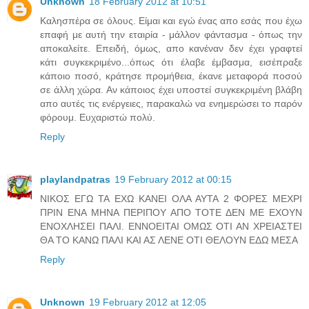
Unknown
18 February 2012 at 10:51
Καλησπέρα σε όλους. Είμαι και εγώ ένας απο εσάς που έχω
επαφή με αυτή την εταιρία - μάλλον φάντασμα - όπως την
αποκαλείτε. Επειδή, όμως, απο κανέναν δεν έχει γραφτεί
κάτι συγκεκριμένο...όπως ότι έλαβε έμβασμα, εισέπραξε
κάποιο ποσό, κράτησε προμήθεια, έκανε μεταφορά ποσού
σε άλλη χώρα. Αν κάποιος έχει υποστεί συγκεκριμένη βλάβη
απο αυτές τις ενέργειες, παρακαλώ να ενημερώσει το παρόν
φόρουμ. Ευχαριστώ πολύ.
Reply
playlandpatras
19 February 2012 at 00:15
ΝΙΚΟΣ ΕΓΩ ΤΑ ΕΧΩ ΚΑΝΕΙ ΟΛΑ ΑΥΤΑ 2 ΦΟΡΕΣ ΜΕΧΡΙ
ΠΡΙΝ ΕΝΑ ΜΗΝΑ ΠΕΡΙΠΟΥ ΑΠΟ ΤΟΤΕ ΔΕΝ ΜΕ ΕΧΟΥΝ
ΕΝΟΧΛΗΣΕΙ ΠΑΛΙ. ΕΝΝΟΕΙΤΑΙ ΟΜΩΣ ΟΤΙ ΑΝ ΧΡΕΙΑΣΤΕΙ
ΘΑ ΤΟ ΚΑΝΩ ΠΑΛΙ ΚΑΙ ΑΣ ΛΕΝΕ ΟΤΙ ΘΕΛΟΥΝ ΕΔΩ ΜΕΣΑ
Reply
Unknown
19 February 2012 at 12:05