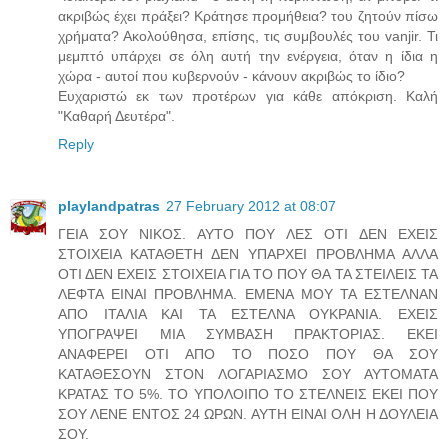
ακριβώς έχει πράξει? Κράτησε προμήθεια? του ζητούν πίσω
χρήματα? Ακολούθησα, επίσης, τις συμβουλές του vanjir. Τι
μεμπτό υπάρχει σε όλη αυτή την ενέργεια, όταν η ίδια η
χώρα - αυτοί που κυβερνούν - κάνουν ακριβώς το ίδιο?
Ευχαριστώ εκ των προτέρων για κάθε απόκριση. Καλή
"Καθαρή Δευτέρα".
Reply
playlandpatras
27 February 2012 at 08:07
ΓΕΙΑ ΣΟΥ ΝΙΚΟΣ. ΑΥΤΟ ΠΟΥ ΛΕΣ ΟΤΙ ΔΕΝ ΕΧΕΙΣ
ΣΤΟΙΧΕΙΑ ΚΑΤΑΘΕΤΗ ΔΕΝ ΥΠΑΡΧΕΙ ΠΡΟΒΛΗΜΑ ΑΛΛΑ
ΟΤΙ ΔΕΝ ΕΧΕΙΣ ΣΤΟΙΧΕΙΑ ΓΙΑ ΤΟ ΠΟΥ ΘΑ ΤΑ ΣΤΕΙΛΕΙΣ ΤΑ
ΛΕΦΤΑ ΕΙΝΑΙ ΠΡΟΒΛΗΜΑ. ΕΜΕΝΑ ΜΟΥ ΤΑ ΕΣΤΕΛΝΑΝ
ΑΠΟ ΙΤΑΛΙΑ ΚΑΙ ΤΑ ΕΣΤΕΛΝΑ ΟΥΚΡΑΝΙΑ. ΕΧΕΙΣ
ΥΠΟΓΡΑΨΕΙ ΜΙΑ ΣΥΜΒΑΣΗ ΠΡΑΚΤΟΡΙΑΣ. ΕΚΕΙ
ΑΝΑΦΕΡΕΙ ΟΤΙ ΑΠΟ ΤΟ ΠΟΣΟ ΠΟΥ ΘΑ ΣΟΥ
ΚΑΤΑΘΕΣΟΥΝ ΣΤΟΝ ΛΟΓΑΡΙΑΣΜΟ ΣΟΥ ΑΥΤΟΜΑΤΑ
ΚΡΑΤΑΣ ΤΟ 5%. ΤΟ ΥΠΟΛΟΙΠΟ ΤΟ ΣΤΕΛΝΕΙΣ ΕΚΕΙ ΠΟΥ
ΣΟΥ ΛΕΝΕ ΕΝΤΟΣ 24 ΩΡΩΝ. ΑΥΤΗ ΕΙΝΑΙ ΟΛΗ Η ΔΟΥΛΕΙΑ
ΣΟΥ.