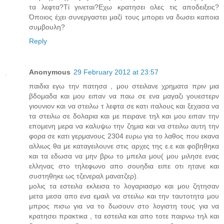
τα λεφτα?Τί γινεται?Εχω κρατησει ολες τις αποδειξεις?
Όποιος έχει συνεργαστει μαζί τους μπορει να δωσει καποια
συμβουλη?
Reply
Anonymous
29 February 2012 at 23:57
παιδια εγω την πατησα , μου στειλανε χρηματα πριν μια
βδομαδα και μου ειπαν να παω σε ενα μαγαζι γουεστερν
γιουνιον και να στειλω τ λεφτα σε κατι ιταλους και ξεχασα να
τα στειλω σε δολαρια και με πειρανε τηλ και μου ειπαν την
επομενη μερα να καλυψω την ζημια και να στειλω αυτη την
φορα σε κατι γερμανους 2304 ευρω για το λαθος που εκανα
αλλιως θα με καταγειλουνε στις αρχες της ε.ε και φοβηθηκα
και τα εδωσα να μην βρω το μπελα μου( μου μιλησε ενας
ελληνας στο τηλεφωνο απο σουηδια ειπε οτι ητανε και
συστηθηκε ως τζενεραλ μανατζερ).
μολις τα εστειλα εκλεισα το λογαριασμο και μου ζητησαν
μετα μεσα απο ενα εμαιλ να στειλω και την ταυτοτητα μου
μπρος πισω για να το δωσουν στο λογιστη τους για να
κρατησει πρακτικα , τα εστειλα και απο τοτε παιρνω τηλ και