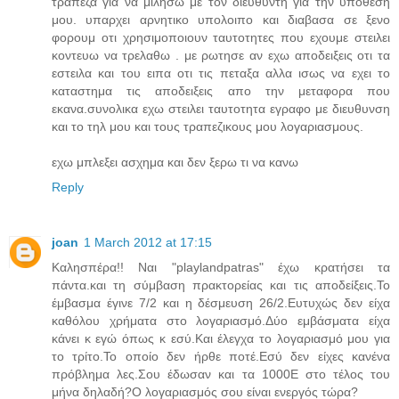
τραπεζα για να μιλησω με τον διευθυντη για την υποθεση
μου. υπαρχει αρνητικο υπολοιπο και διαβασα σε ξενο
φορουμ οτι χρησιμοποιουν ταυτοτητες που εχουμε στειλει
κοντευω να τρελαθω . με ρωτησε αν εχω αποδειξεις οτι τα
εστειλα και του ειπα οτι τις πεταξα αλλα ισως να εχει το
καταστημα τις αποδειξεις απο την μεταφορα που
εκανα.συνολικα εχω στειλει ταυτοτητα εγραφο με διευθυνση
και το τηλ μου και τους τραπεζικους μου λογαριασμους.
εχω μπλεξει ασχημα και δεν ξερω τι να κανω
Reply
joan
1 March 2012 at 17:15
Καλησπέρα!! Ναι "playlandpatras" έχω κρατήσει τα
πάντα.και τη σύμβαση πρακτορείας και τις αποδείξεις.Το
έμβασμα έγινε 7/2 και η δέσμευση 26/2.Ευτυχώς δεν είχα
καθόλου χρήματα στο λογαριασμό.Δύο εμβάσματα είχα
κάνει κ εγώ όπως κ εσύ.Και έλεγχα το λογαριασμό μου για
το τρίτο.Το οποίο δεν ήρθε ποτέ.Εσύ δεν είχες κανένα
πρόβλημα λες.Σου έδωσαν και τα 1000Ε στο τέλος του
μήνα δηλαδή?Ο λογαριασμός σου είναι ενεργός τώρα?