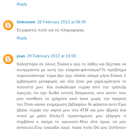
Reply
Unknown
28 February 2012 at 06:05
Ευχαριστώ πολύ για τις πληροφορίες.
Reply
joan
29 February 2012 at 19:59
Καλησπέρα σε όλους.Έκανα κ εγώ το λάθος και δέχτηκα να
συνεργαστώ με αυτή την εταιρεία-φάντασμα!!Το πρόβλημα
παρουσιάστηκε τώρα.Δεν έχω κλείσει ακόμα μήνα.Έκανα 2
εμβάσματα μεταφορές και όλα ήταν μια χαρά,κράτησα το
ποσοστό μου. Και ανακάλυψα τυχαία από την τράπεζα
προχτές ότι έχει δωθεί εντολή δέσμευσης απο αυτόν που
μου κατέθεσε τα χρήματα γιατί έγινε χωρίς την έγκρισή
του.Όταν κάνεις ενημέρωση βιβλιαρίου δε φαίνεται αυτό.Εγώ
έβαλα τυχαία την κάρτα μου στο ΑΤΜ και μου έβγαλε ένα
ποσό με μείον δίπλα.Ο προιστάμενος μου εξήγησε τί
συμβαίνει κ ακόμα το ερευνούν.Μου είπε όμως να μην
ανησυχώ.Εχω τρομάξει ομως παρα πολυ.Θα μου ζητήσουν