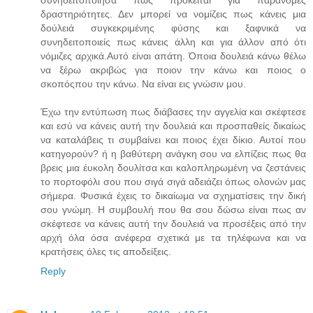
δραστηριότητες. Δεν μπορεί να νομίζεις πως κάνεις μια
δούλειά συγκεκριμένης φύσης και ξαφνικά να
συνηδειτοποιείς πως κάνεις άλλη και για άλλον από ότι
νόμιζες αρχικά.Αυτό είναι απάτη. Όποια δουλειά κάνω θέλω
να ξέρω ακριβώς για ποιον την κάνω και ποιος ο
σκοπόςπου την κάνω. Να είναι εις γνώσιν μου.
Έχω την εντύπωση πως διάβασες την αγγελία και σκέφτεσε
και εσύ να κάνεις αυτή την δουλειά και προσπαθείς δικαίως
να καταλάβεις τι συμβαίνει και ποιος έχει δίκιο. Αυτοί που
κατηγορούν? ή η βαθύτερη ανάγκη σου να ελπίζεις πως θα
βρεις μια έυκολη δουλίτσα και καλοπληρωμένη να ζεστάνεις
το πορτοφόλι σου που σιγά σιγά αδειάζει όπως ολονών μας
σήμερα. Φυσικά έχεις το δικαίωμα να σχηματίσεις την δική
σου γνώμη. Η συμβουλή που θα σου δώσω είναι πως αν
σκέφτεσε να κάνεις αυτή την δουλειά να προσέξεις από την
αρχή όλα όσα ανέφερα σχετικά με τα τηλέφωνα και να
κρατήσεις όλες τις αποδείξεις.
Reply